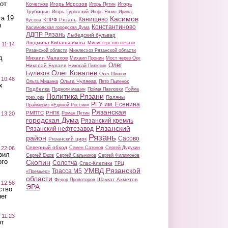
от
Кочетков
Игорь Морозов
Игорь
Игорь Путин
Трубицын
Игорь Туровский
Игорь Яшин
Ирина
а 19
Касимов
Канищево
КПРФ Рязань
Кусова
н
Константиново
Касимовская городская Дума
ЛДПР Рязань
Лыбедский бульвар
Людмила Кибальникова
Министерство печати
 11:14
Рязанской области
Минлесхоз Рязанской области
д
Михаил Малахов
Михаил Пронин
Мост через Оку
Олег
Николай Булаев
Николай Пилюгин
Олег Ковалев
Булеков
Олег Шишов
 10:48
Ольга Чуляева
Ольга Мишина
Петр Пыленок
х
Подбелка
Поджоги машин
Пойма Павловки
Пойма
Политика Рязани
Поляны
трех рек
РГУ им. Есенина
Праймериз «Единой России»
Рязанская
РМПТС
РНПК
Роман Путин
 13:20
городская Дума
Рязанский кремль
Рязанский
Рязанский нефтезавод
Рязань
район
Сасово
Рязанский цирк
Северный обход
Семен Сазонов
Сергей Дудукин
 22:06
вил
Сергей Ежов
Сергей Сальников
Сергей Филимонов
ого
Скопин
Солотча
Спас-Клепики
ТРЦ
УМВД Рязанской
Трасса М5
«Премьер»
области
Шаукат Ахметов
Федор Провоторов
 12:58
ЭРА
ство
ег
 11:23
от