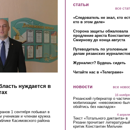
статьи
все ста
«Следователь не знал, кто ес
кто в этом деле»
Сторона защиты обжаловала
продление ареста Константин
Смирнову до конца августа
Путеводитель по уголовным
делам рязанских журналистов
Журналист? Будешь сидеть
Читайте нас в «Телеграме»
бласть нуждается в
новости
все ново
тах
16 ноября
Рязанский губернатор о частич
мобилизации: «невозможно был
обойтись без накладок»
ранов 1 сентября побывал в
4 апреля
м ученикам и членам кружка
Текст «Тотального диктанта» в
аблике Касимовского района
Рязани прочитает литературны
критик Константин Мильчин