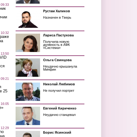
 09:33
ник
Рустам Халиков
ичии
Назначен в Тверь
 10:32
Лариса Пастухова
краже
на
Получила новую
должность в АФК
«Система»
 13:50
OVID
Ольга Свинцова
тся
Неудачно крышанула
Минфин
 09:21
Николай Любимов
я
е 25
Не получил портрет
 16:05
е»
Евгений Кириченко
Неудачно станцевал
 12:29
по
Борис Ясинский
ина