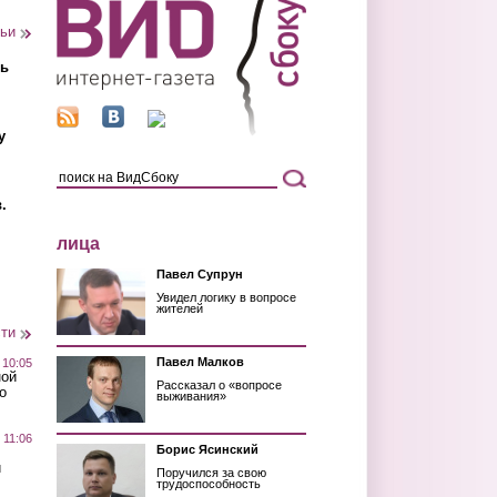
тьи
ть
у
.
лица
Павел Супрун
Увидел логику в вопросе
жителей
сти
Павел Малков
 10:05
ной
Рассказал о «вопросе
о
выживания»
 11:06
Борис Ясинский
й
Поручился за свою
трудоспособность