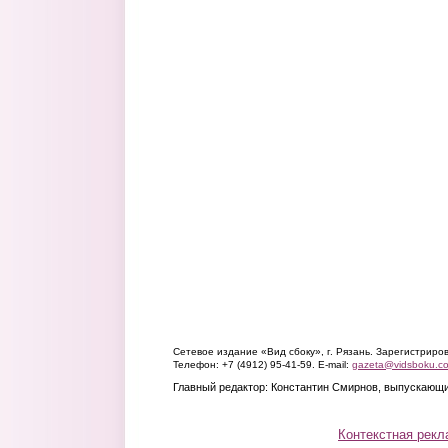
Сетевое издание «Вид сбоку», г. Рязань. Зарегистрир
Телефон: +7 (4912) 95-41-59. E-mail:
gazeta@vidsboku.c
Главный редактор: Константин Смирнов, выпускающи
Контекстная рекл