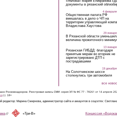
«Яблока» Мария Епифанова сд
документы в рязанский облизби
4 февраля
Общественная палата РФ
вмешалась в дело о ЧП на
территории управляющей комп
Владислава Хаустова
29 января
В Рязанской области уменьшил
величина прожиточного миниму
13 января
Рязанская ГИБДД: благодаря
принятым мерам во вторник не
зарегистрировано ДТП с
пострадавшими
19 декабря
На Солотчинском шоссе
столкнулись три автомобиля
все ново
ЭЛ № ФС 77 - 7826
1 от 14 апреля 20
овано Роскомнадзором. Реестровая запись СМИ: серия
(link sends e-mail)
om
. 18+
й редактор: Марина Смирнова, администратор сайта и аккаунтов в соцсетях: Светлан
Концессия «Водока
ама
(link is external)
«Три-В»