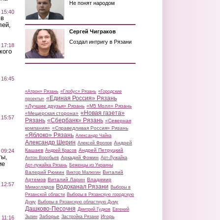
Не понят народом
 15:40
 в
лей,
Сергей Чиграков
Создал интригу в Рязани
 17:18
кого
 16:45
«Атрон» Рязань
«Глобус» Рязань
«Городские
«Единая Россия» Рязань
проекты»
«Лучшие друзья» Рязань
«М5 Молл» Рязань
«Новая газета»
«Мещерская сторона»
 15:57
Рязань
«Сбербанк» Рязань
«Северная
компания»
«Справедливая Россия» Рязань
«Яблоко» Рязань
Александр Чайка
Александр Шерин
Андрей
Алексей Фролов
Кашаев
Андрей Петруцкий
 09:24
Андрей Красов
ты,
Аркадий Фомин
Антон Воробьев
Арт-Лужайка
ие
Арт-лужайка Рязань
Беженцы из Украины
Валерий Рюмин
Виталий
Виктор Малюгин
Артемов
Виталий Ларин
Владимир
 12:57
Водоканал Рязани
Мимоглядов
Выборы в
Рязанской области
Выборы в Рязанскую городскую
Думу
Выборы в Рязанскую областную Думу
Дашково-Песочня
Дмитрий Гудков
Евгений
Заборье
Игорь
Зызин
Застройка Рязани
 11:16