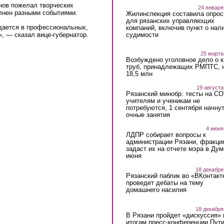
нов пожелал творческих
24 января
олнен разными событиями.
Жилинспекция составила опрос
для рязанских управляющих
ждается в профессиональных,
компаний, включив пункт о нал
судимости
, — сказал вице-губернатор.
25 марта
Возбуждено уголовное дело о 
труб, принадлежащих РМПТС, 
18,5 млн
19 августа
Рязанский минобр: тесты на C
учителям и ученикам не
потребуются, 1 сентября начну
очные занятия
4 июня
ЛДПР собирает вопросы к
администрации Рязани, фракци
задаст их на отчете мэра в Дум
июня
18 декабря
Рязанский паблик во «ВКонтакт
проведет дебаты на тему
домашнего насилия
18 декабря
В Рязани пройдет «дискуссия» 
итогам пресс-конференции Пут