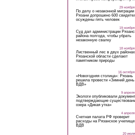
29 ноября
По делу о незаконной миграции
Рязани допрошено 600 свидете
осуждены пять человек
19 ноября
Суд дал администрации Рязанс
района полгода, чтобы убрать
незаконную свалку
18 ноября
Лиственный лес в двух районах
Рязанской области сделают
памятником природы
16 октября
«Новогодняя столица»: Рязань
решила провести «Зимний день
ВДВ»
9 апреля
Экологи опубликовали докумен
подтверждающие существован
озера «Дикая утка»
4 апреля
Счетная палата РФ проверит
расходы на Рязанское училище
ВДВ
20 июля