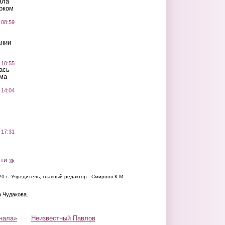
ала
рком
 08:59
ании
 10:55
ась
ма
 14:04
 17:31
сти
20 г.
Учредитель, главный редактор - Смирнов К.М.
а Чудакова.
нала»
Неизвестный Павлов