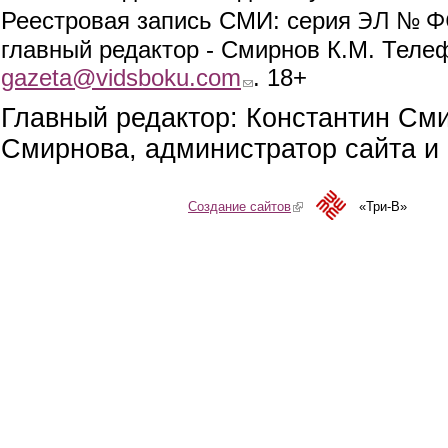
ЭЛ № ФС
Реестровая запись СМИ: серия
главный редактор - Смирнов К.М. Телефо
gazeta@vidsboku.com
(link sends e-mail)
. 18+
Главный редактор: Константин См
Смирнова, администратор сайта и 
Создание сайтов
(link is external)
«Три-В»