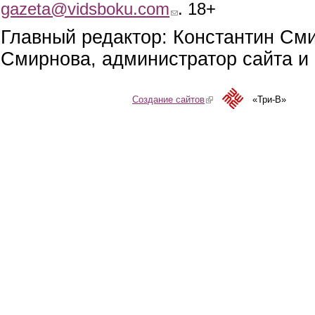
gazeta@vidsboku.com
(link sends e-mail)
. 18+
Главный редактор: Константин См
Смирнова, администратор сайта и 
Создание сайтов
(link is external)
«Три-В»