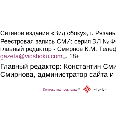
Сетевое издание «Вид сбоку», г. Рязан
ЭЛ № ФС
Реестровая запись СМИ: серия
главный редактор - Смирнов К.М. Телефо
gazeta@vidsboku.com
(link sends e-mail)
. 18+
Главный редактор: Константин См
Смирнова, администратор сайта и 
Контекстная реклама
(link is external)
«Три-В»