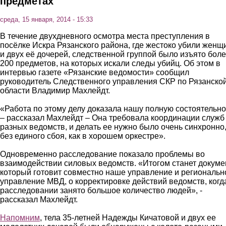
предметах
среда, 15 января, 2014 - 15:33
В течение двухдневного осмотра места преступления в
посёлке Искра Рязанского района, где жестоко убили женщ
и двух её дочерей, следственной группой было изъято бол
200 предметов, на которых искали следы убийц. Об этом в
интервью газете «Рязанские ведомости» сообщил
руководитель Следственного управления СКР по Рязанско
области Владимир Махлейдт.
«Работа по этому делу доказала нашу полную состоятельно
– рассказал Махлейдт – Она требовала координации служб
разных ведомств, и делать ее нужно было очень синхронно
без единого сбоя, как в хорошем оркестре».
Одновременно расследование показало проблемы во
взаимодействии силовых ведомств. «Итогом станет докумен
который готовит совместно наше управление и региональн
управление МВД, о корректировке действий ведомств, когд
расследовании занято большое количество людей», -
рассказал Махлейдт.
Напомним
, тела 35-летней Надежды Кичатовой и двух ее