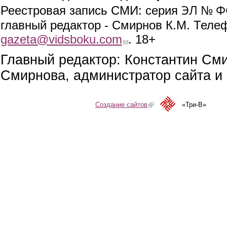
ЭЛ № ФС
Реестровая запись СМИ: серия
главный редактор - Смирнов К.М. Телефо
gazeta@vidsboku.com
(link sends e-mail)
. 18+
Главный редактор: Константин См
Смирнова, администратор сайта и 
Создание сайтов
(link is external)
«Три-В»