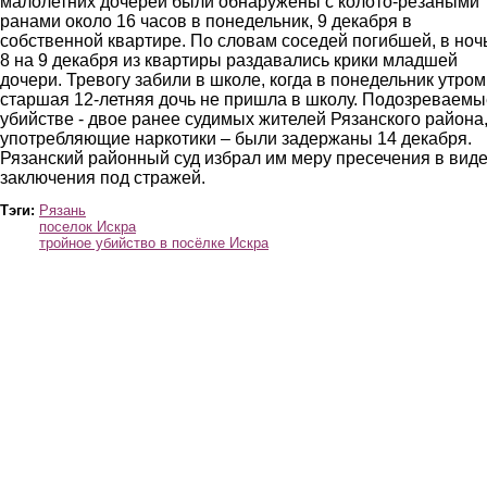
малолетних дочерей были обнаружены с колото-резаными
ранами около 16 часов в понедельник, 9 декабря в
собственной квартире. По словам соседей погибшей, в ночь
8 на 9 декабря из квартиры раздавались крики младшей
дочери. Тревогу забили в школе, когда в понедельник утром
старшая 12-летняя дочь не пришла в школу. Подозреваемы
убийстве - двое ранее судимых жителей Рязанского района
употребляющие наркотики – были задержаны 14 декабря.
Рязанский районный суд избрал им меру пресечения в вид
заключения под стражей.
Тэги:
Рязань
поселок Искра
тройное убийство в посёлке Искра