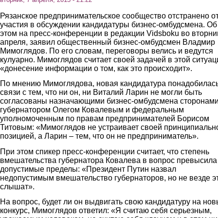
Рязанское предпринимательское сообщество отстранено о
участия в обсуждении кандидатуры бизнес-омбудсмена. Об
этом на пресс-конференции в редакции Vidsboku во вторник
апреля, заявил общественный бизнес-омбудсмен Владмир
Мимоглядов. По его словам, переговоры велись и ведутся
кулуарно. Мимоглядов считает своей задачей в этой ситуац
«донесение информации о том, как это происходит».
По мнению Мимоглядова, новая кандидатура понадобилась
связи с тем, что ни он, ни Виталий Ларин не могли быть
согласованы назначающими бизнес-омбудсмена сторонами
губернатором Олегом Ковалевым и федеральным
уполномоченным по правам предпринимателей Борисом
Титовым: «Мимоглядов не устраивает своей принципиальн
позицией, а Ларин – тем, что он не предприниматель».
При этом спикер пресс-конференции считает, что степень
вмешательства губернатора Ковалева в вопрос превысила
допустимые пределы: «Президент Путин назвал
недопустимым вмешательство губернаторов, но не везде э
слышат».
На вопрос, будет ли он выдвигать свою кандидатуру на но
конкурс, Мимоглядов ответил: «Я считаю себя серьезным,