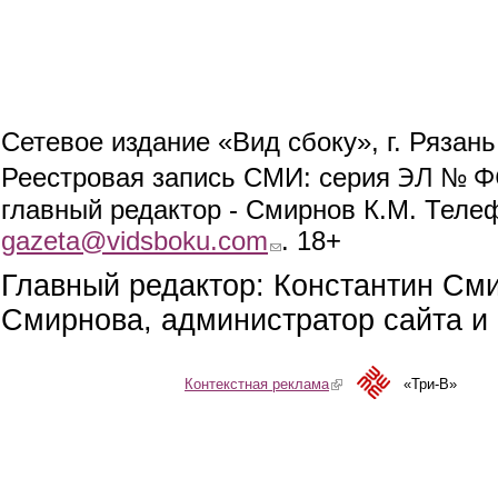
Сетевое издание «Вид сбоку», г. Рязан
ЭЛ № ФС
Реестровая запись СМИ: серия
главный редактор - Смирнов К.М. Телефо
gazeta@vidsboku.com
(link sends e-mail)
. 18+
Главный редактор: Константин См
Смирнова, администратор сайта и 
Контекстная реклама
(link is external)
«Три-В»