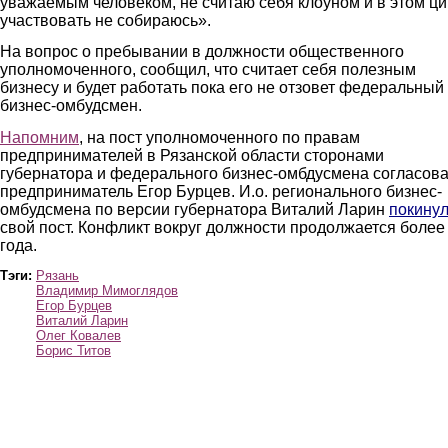
уважаемым человеком, не считаю себя клоуном и в этом ци
участвовать не собираюсь».
На вопрос о пребывании в должности общественного
уполномоченного, сообщил, что считает себя полезным
бизнесу и будет работать пока его не отзовет федеральный
бизнес-омбудсмен.
Напомним
, на пост уполномоченного по правам
предпринимателей в Рязанской области сторонами
губернатора и федерального бизнес-омбдусмена согласов
предприниматель Егор Бурцев. И.о. регионального бизнес-
омбудсмена по версии губернатора Виталий Ларин
покину
свой пост. Конфликт вокруг должности продолжается более
года.
Тэги:
Рязань
Владимир Мимоглядов
Егор Бурцев
Виталий Ларин
Олег Ковалев
Борис Титов