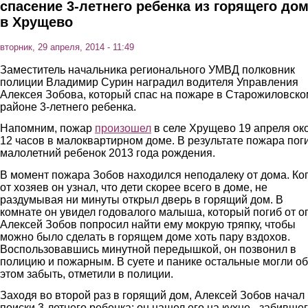
спасение 3-летнего ребенка из горящего до
в Хрущево
вторник, 29 апреля, 2014 - 11:49
Заместитель начальника регионального УМВД полковник
полиции Владимир Сурин наградил водителя Управления
Алексея Зобова, который спас на пожаре в Старожиловско
районе 3-летнего ребенка.
Напомним, пожар
произошел
в селе Хрущево 19 апреля ок
12 часов в малоквартирном доме. В результате пожара пог
малолетний ребенок 2013 года рождения.
В момент пожара Зобов находился неподалеку от дома. Ко
от хозяев он узнал, что дети скорее всего в доме, не
раздумывая ни минуты открыл дверь в горящий дом. В
комнате он увидел годовалого малыша, который погиб от ог
Алексей Зобов попросил найти ему мокрую тряпку, чтобы
можно было сделать в горящем доме хоть пару вздохов.
Воспользовавшись минутной передышкой, он позвонил в
полицию и пожарным. В суете и панике остальные могли об
этом забыть, отметили в полиции.
Заходя во второй раз в горящий дом, Алексей Зобов начал
поиски 3-летнего ребенка: он нашел его на кухне - забивше