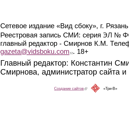
Сетевое издание «Вид сбоку», г. Рязан
ЭЛ № ФС
Реестровая запись СМИ: серия
главный редактор - Смирнов К.М. Телефо
gazeta@vidsboku.com
(link sends e-mail)
. 18+
Главный редактор: Константин См
Смирнова, администратор сайта и 
Создание сайтов
(link is external)
«Три-В»