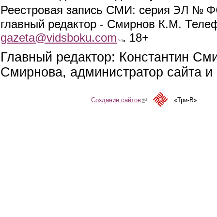
ЭЛ № ФС
Реестровая запись СМИ: серия
главный редактор - Смирнов К.М. Телефо
gazeta@vidsboku.com
(link sends e-mail)
. 18+
Главный редактор: Константин См
Смирнова, администратор сайта и 
Создание сайтов
(link is external)
«Три-В»