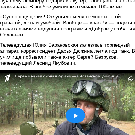
лучшему офицеру подарили скутер, сообщается в сюже
телеканала. В ноябре училище отмечает 100-летие.
«Супер ощущения! Оглушило меня немножко этой
гранатой, хоть и учебной. Вообще — класс!» — подели
впечатлениями ведущий программы «Доброе утро!» Ти
Соловьев.
Телеведущая Юлия Барановская залезла в торпедный
аппарат, корреспондент Дарья Дюжина легла под танк. В
училище побывали также актер Сергей Безруков,
телеведущий Леонид Якубович.