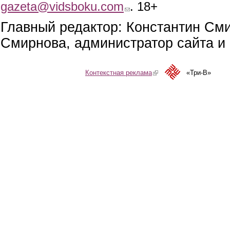
gazeta@vidsboku.com
(link sends e-mail)
. 18+
Главный редактор: Константин См
Смирнова, администратор сайта и 
Контекстная реклама
(link is external)
«Три-В»