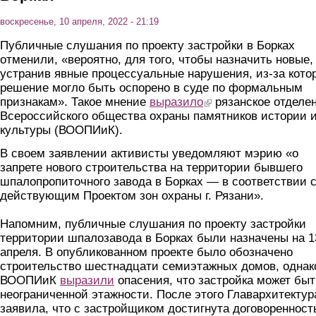
воскресенье, 10 апреля, 2022 - 21:19
Публичные слушания по проекту застройки в Борках
отменили, «вероятно, для того, чтобы назначить новые,
устранив явные процессуальные нарушения, из-за кото
решение могло быть оспорено в суде по формальным
признакам». Такое мнение
выразило
(link is external)
рязанское отделе
Всероссийского общества охраны памятников истории 
культуры (ВООПИиК).
В своем заявлении активисты уведомляют мэрию «о
запрете нового строительства на территории бывшего
шпалопропиточного завода в Борках — в соответствии 
действующим Проектом зон охраны г. Рязани».
Напомним, публичные слушания по проекту застройки
территории шпалозавода в Борках были назначены на 1
апреля. В опубликованном проекте было обозначено
строительство шестнадцати семиэтажных домов, однак
ВООПИиК
выразили
опасения, что застройка может быт
неограниченной этажности. После этого Главархитектур
заявила, что с застройщиком достигнута договоренност