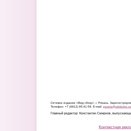
Сетевое издание «Вид сбоку», г. Рязань. Зарегистрир
Телефон: +7 (4912) 95-41-59. E-mail:
gazeta@vidsboku.c
Главный редактор: Константин Смирнов, выпускающи
Контекстная рекл