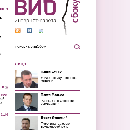
тьи
ть
у
.
лица
Павел Супрун
Увидел логику в вопросе
жителей
сти
Павел Малков
 10:05
ной
Рассказал о «вопросе
о
выживания»
 11:06
Борис Ясинский
й
Поручился за свою
трудоспособность