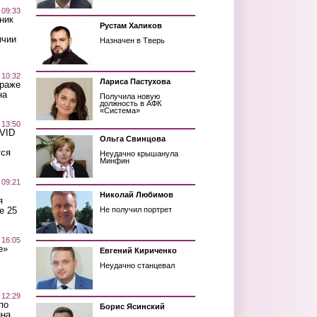
 09:33
ник
Рустам Халиков
ичии
Назначен в Тверь
 10:32
Лариса Пастухова
краже
на
Получила новую
должность в АФК
«Система»
 13:50
OVID
Ольга Свинцова
тся
Неудачно крышанула
Минфин
 09:21
Николай Любимов
я
е 25
Не получил портрет
 16:05
е»
Евгений Кириченко
Неудачно станцевал
 12:29
по
Борис Ясинский
ина