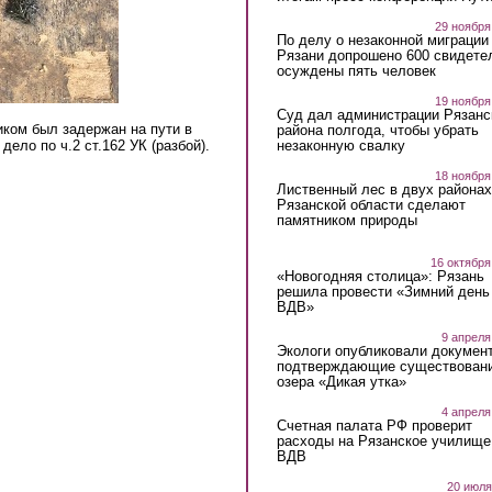
29 ноября
По делу о незаконной миграции
Рязани допрошено 600 свидете
осуждены пять человек
19 ноября
Суд дал администрации Рязанс
ком был задержан на пути в
района полгода, чтобы убрать
незаконную свалку
ело по ч.2 ст.162 УК (разбой).
18 ноября
Лиственный лес в двух районах
Рязанской области сделают
памятником природы
16 октября
«Новогодняя столица»: Рязань
решила провести «Зимний день
ВДВ»
9 апреля
Экологи опубликовали докумен
подтверждающие существован
озера «Дикая утка»
4 апреля
Счетная палата РФ проверит
расходы на Рязанское училище
ВДВ
20 июля