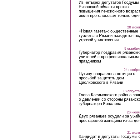
Из четырех депутатов Госдумы 
Рязанской области против
повышения пенсионного возраст
июля проголосовал только оди
28 июня
«Новая газета»: общественные
туалеты в Рязани находятся по
угрозой уничтожения
5 октября
Губернатор поздравил рязански
учителей с профессиональным
праздником
24 ноября
Путину направлена петиция с
просьбой защитить дом
Циолковского в Рязани
13 августа
Глава Касимовского района зая
о давлении со стороны рязанск
губернатора Ковалева
26 июля
Двух рязанцев осудили за убий
престарелой женщины из-за ден
21 июля
Кандидат в депутаты Госдумы 