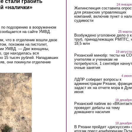
е стали грабить
24 января
ой «налички»
Жилинспекция составила опрос
для рязанских управляющих
компаний, включив пункт о нал
судимости
ы по подозрению в вооруженном
 сообщается на сайте УМВД.
25 марта
Возбуждено уголовное дело о 
труб, принадлежащих РМПТС, 
м, что в отделение вошли двое
18,5 млн
том, похожим на пистолет,
ении УМВД. — Две женщины,
19 августа
ф, где находилась вся
Рязанский минобр: тесты на C
ло 15 тысяч рублей. Нападавших
учителям и ученикам не
зяв, они покинули отделение
потребуются, 1 сентября начну
очные занятия
4 июня
ЛДПР собирает вопросы к
администрации Рязани, фракци
задаст их на отчете мэра в Дум
июня
18 декабря
Рязанский паблик во «ВКонтакт
проведет дебаты на тему
домашнего насилия
18 декабря
В Рязани пройдет «дискуссия» 
итогам пресс-конференции Пут