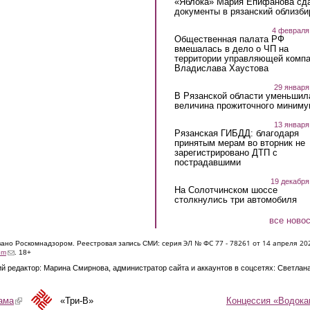
«Яблока» Мария Епифанова сд
документы в рязанский облизби
4 февраля
Общественная палата РФ
вмешалась в дело о ЧП на
территории управляющей комп
Владислава Хаустова
29 января
В Рязанской области уменьшил
величина прожиточного миниму
13 января
Рязанская ГИБДД: благодаря
принятым мерам во вторник не
зарегистрировано ДТП с
пострадавшими
19 декабря
На Солотчинском шоссе
столкнулись три автомобиля
все ново
ЭЛ № ФС 77 - 7826
1 от 14 апреля 20
овано Роскомнадзором. Реестровая запись СМИ: серия
(link sends e-mail)
om
. 18+
й редактор: Марина Смирнова, администратор сайта и аккаунтов в соцсетях: Светлан
Концессия «Водока
ама
(link is external)
«Три-В»