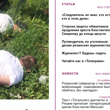
статьи
все ста
«Следователь не знал, кто ес
кто в этом деле»
Сторона защиты обжаловала
продление ареста Константин
Смирнову до конца августа
Путеводитель по уголовным
делам рязанских журналистов
Журналист? Будешь сидеть
Читайте нас в «Телеграме»
новости
все ново
16 ноября
Рязанский губернатор о частич
мобилизации: «невозможно был
обойтись без накладок»
4 апреля
Текст «Тотального диктанта» в
Рязани прочитает литературны
критик Константин Мильчин