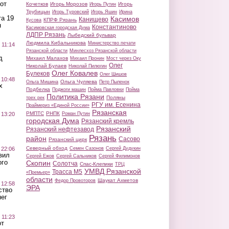
от
Кочетков
Игорь Морозов
Игорь
Игорь Путин
Трубицын
Игорь Туровский
Игорь Яшин
Ирина
а 19
Касимов
Канищево
КПРФ Рязань
Кусова
н
Константиново
Касимовская городская Дума
ЛДПР Рязань
Лыбедский бульвар
Людмила Кибальникова
Министерство печати
 11:14
Рязанской области
Минлесхоз Рязанской области
д
Михаил Малахов
Михаил Пронин
Мост через Оку
Олег
Николай Булаев
Николай Пилюгин
Олег Ковалев
Булеков
Олег Шишов
 10:48
Ольга Чуляева
Ольга Мишина
Петр Пыленок
х
Подбелка
Поджоги машин
Пойма Павловки
Пойма
Политика Рязани
Поляны
трех рек
РГУ им. Есенина
Праймериз «Единой России»
Рязанская
РМПТС
РНПК
Роман Путин
 13:20
городская Дума
Рязанский кремль
Рязанский
Рязанский нефтезавод
Рязань
район
Сасово
Рязанский цирк
Северный обход
Семен Сазонов
Сергей Дудукин
 22:06
вил
Сергей Ежов
Сергей Сальников
Сергей Филимонов
ого
Скопин
Солотча
Спас-Клепики
ТРЦ
УМВД Рязанской
Трасса М5
«Премьер»
области
Шаукат Ахметов
Федор Провоторов
 12:58
ЭРА
ство
ег
 11:23
от