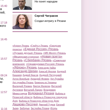
Не понят народом
 15:40
 в
лей,
Сергей Чиграков
Создал интригу в Рязани
 17:18
кого
 16:45
«Атрон» Рязань
«Глобус» Рязань
«Городские
«Единая Россия» Рязань
проекты»
«Лучшие друзья» Рязань
«М5 Молл» Рязань
«Новая газета»
«Мещерская сторона»
 15:57
Рязань
«Сбербанк» Рязань
«Северная
компания»
«Справедливая Россия» Рязань
«Яблоко» Рязань
Александр Чайка
Александр Шерин
Андрей
Алексей Фролов
Кашаев
Андрей Петруцкий
 09:24
Андрей Красов
ты,
Аркадий Фомин
Антон Воробьев
Арт-Лужайка
ие
Арт-лужайка Рязань
Беженцы из Украины
Валерий Рюмин
Виталий
Виктор Малюгин
Артемов
Виталий Ларин
Владимир
 12:57
Водоканал Рязани
Мимоглядов
Выборы в
Рязанской области
Выборы в Рязанскую городскую
Думу
Выборы в Рязанскую областную Думу
Дашково-Песочня
Дмитрий Гудков
Евгений
Заборье
Игорь
Зызин
Застройка Рязани
 11:16