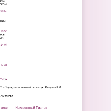
ала
рком
 08:59
ании
 10:55
ась
ма
 14:04
 17:31
сти
20 г.
Учредитель, главный редактор - Смирнов К.М.
а Чудакова.
нала»
Неизвестный Павлов