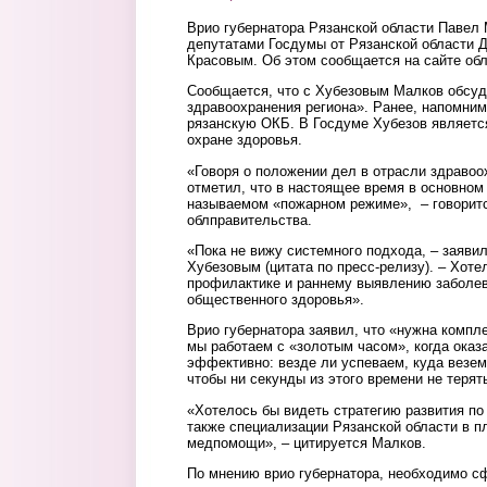
Врио губернатора Рязанской области Павел 
депутатами Госдумы от Рязанской области
Красовым. Об этом сообщается на сайте обл
Сообщается, что с Хубезовым Малков обсуд
здравоохранения региона». Ранее, напомним
рязанскую ОКБ. В Госдуме Хубезов являетс
охране здоровья.
«Говоря о положении дел в отрасли здравоо
отметил, что в настоящее время в основном 
называемом «пожарном режиме», – говоритс
облправительства.
«Пока не вижу системного подхода, – заявил
Хубезовым (цитата по пресс-релизу). – Хоте
профилактике и раннему выявлению заболе
общественного здоровья».
Врио губернатора заявил, что «нужна компле
мы работаем с «золотым часом», когда ока
эффективно: везде ли успеваем, куда везем 
чтобы ни секунды из этого времени не терят
«Хотелось бы видеть стратегию развития по
также специализации Рязанской области в п
медпомощи», – цитируется Малков.
По мнению врио губернатора, необходимо с