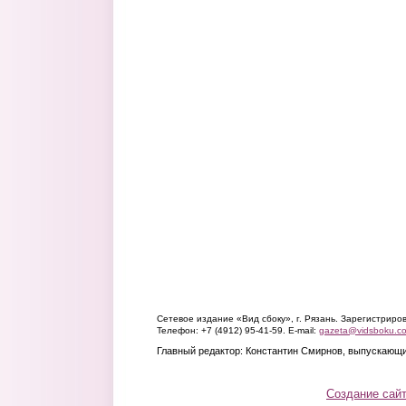
Сетевое издание «Вид сбоку», г. Рязань. Зарегистрир
Телефон: +7 (4912) 95-41-59. E-mail:
gazeta@vidsboku.c
Главный редактор: Константин Смирнов, выпускающи
Создание сай