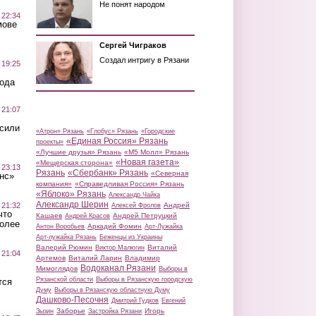
Не понят народом
 22:34
мове
Сергей Чиграков
Создал интригу в Рязани
 19:25
вода
 21:07
осили
«Атрон» Рязань
«Глобус» Рязань
«Городские
«Единая Россия» Рязань
проекты»
«Лучшие друзья» Рязань
«М5 Молл» Рязань
«Новая газета»
«Мещерская сторона»
 23:13
Рязань
«Сбербанк» Рязань
«Северная
нс»
компания»
«Справедливая Россия» Рязань
«Яблоко» Рязань
Александр Чайка
Александр Шерин
 21:32
Андрей
Алексей Фролов
что
Кашаев
Андрей Петруцкий
Андрей Красов
более
Аркадий Фомин
Антон Воробьев
Арт-Лужайка
Арт-лужайка Рязань
Беженцы из Украины
Валерий Рюмин
Виталий
Виктор Малюгин
 21:04
Артемов
Виталий Ларин
Владимир
Водоканал Рязани
Мимоглядов
Выборы в
Рязанской области
Выборы в Рязанскую городскую
тся
Думу
Выборы в Рязанскую областную Думу
Дашково-Песочня
Дмитрий Гудков
Евгений
Заборье
Игорь
Зызин
Застройка Рязани