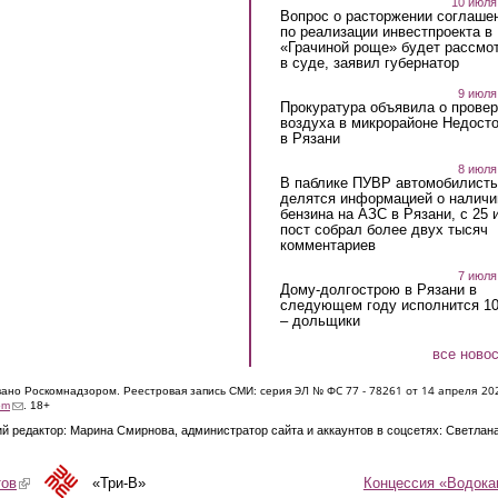
10 июля
Вопрос о расторжении соглаше
по реализации инвестпроекта в
«Грачиной роще» будет рассмо
в суде, заявил губернатор
9 июля
Прокуратура объявила о провер
воздуха в микрорайоне Недост
в Рязани
8 июля
В паблике ПУВР автомобилист
делятся информацией о наличи
бензина на АЗС в Рязани, с 25 
пост собрал более двух тысяч
комментариев
7 июля
Дому-долгострою в Рязани в
следующем году исполнится 10
– дольщики
все ново
ЭЛ № ФС 77 - 7826
1 от 14 апреля 20
овано Роскомнадзором. Реестровая запись СМИ: серия
(link sends e-mail)
om
. 18+
й редактор: Марина Смирнова, администратор сайта и аккаунтов в соцсетях: Светлан
Концессия «Водока
тов
(link is external)
«Три-В»