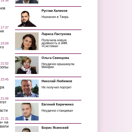
 19:36
нов
Рустам Халиков
Назначен в Тверь
 17:37
ня
Лариса Пастухова
Получила новую
должность в АФК
 23:09
«Система»
го
Ольга Свинцова
 21:02
Неудачно крышанула
Тропы
Минфин
 23:45
Николай Любимов
ра
Не получил портрет
 21:06
итет
Евгений Кириченко
асти
Неудачно станцевал
 21:31
а» на
авили
Борис Ясинский