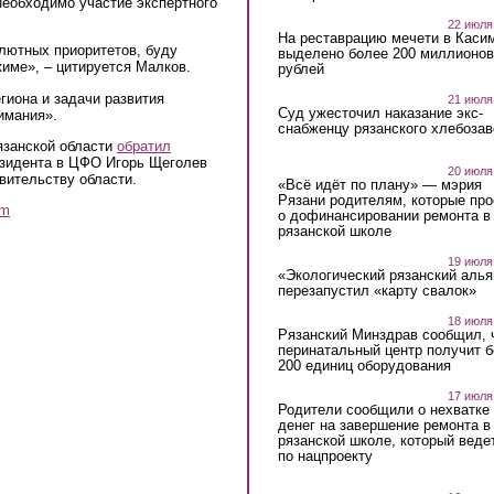
необходимо участие экспертного
22 июля
На реставрацию мечети в Каси
лютных приоритетов, буду
выделено более 200 миллионов
име», – цитируется Малков.
рублей
гиона и задачи развития
21 июля
Суд ужесточил наказание экс-
имания».
снабженцу рязанского хлебоза
язанской области
обратил
зидента в ЦФО Игорь Щеголев
20 июля
вительству области.
«Всё идёт по плану» — мэрия
Рязани родителям, которые пр
am
о дофинансировании ремонта в
рязанской школе
19 июля
«Экологический рязанский алья
перезапустил «карту свалок»
18 июля
Рязанский Минздрав сообщил, 
перинатальный центр получит 
200 единиц оборудования
17 июля
Родители сообщили о нехватке
денег на завершение ремонта в
рязанской школе, который веде
по нацпроекту