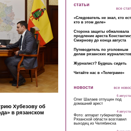
статьи
все ста
«Следователь не знал, кто ес
кто в этом деле»
Сторона защиты обжаловала
продление ареста Константин
Смирнову до конца августа
Путеводитель по уголовным
делам рязанских журналистов
Журналист? Будешь сидеть
Читайте нас в «Телеграме»
новости
все ново
6 августа
Олег Шалаев отпущен под
домашний арест
трию Хубезову об
4 августа
ода» в рязанском
Фото: аппарат губернатора
Рязанской области возглавил
выходец из Челябинска