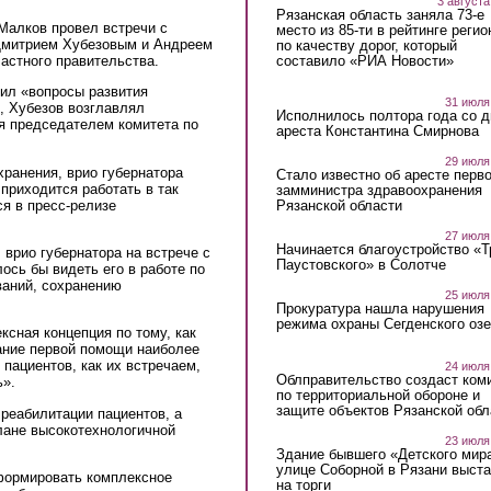
3 августа
Рязанская область заняла 73-е
Малков провел встречи с
место из 85-ти в рейтинге регио
 Дмитрием Хубезовым и Андреем
по качеству дорог, который
составило «РИА Новости»
астного правительства.
ил «вопросы развития
31 июля
, Хубезов возглавлял
Исполнилось полтора года со д
я председателем комитета по
ареста Константина Смирнова
29 июля
хранения, врио губернатора
Стало известно об аресте перво
приходится работать в так
замминистра здравоохранения
я в пресс-релизе
Рязанской области
27 июля
Начинается благоустройство «
 врио губернатора на встрече с
Паустовского» в Солотче
лось бы видеть его в работе по
ваний, сохранению
25 июля
Прокуратура нашла нарушения
режима охраны Сегденского озе
ксная концепция по тому, как
зание первой помощи наиболее
пациентов, как их встречаем,
24 июля
Облправительство создаст ком
ь».
по территориальной обороне и
защите объектов Рязанской обл
 реабилитации пациентов, а
лане высокотехнологичной
23 июля
Здание бывшего «Детского мир
улице Соборной в Рязани выст
формировать комплексное
на торги