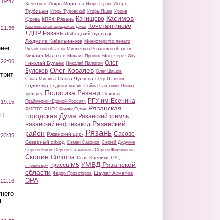
 19:47
Кочетков
Игорь Морозов
Игорь
Игорь Путин
Трубицын
Игорь Туровский
Игорь Яшин
Ирина
Касимов
Канищево
КПРФ Рязань
Кусова
Константиново
Касимовская городская Дума
 21:36
ЛДПР Рязань
Лыбедский бульвар
Людмила Кибальникова
Министерство печати
нег
Рязанской области
Минлесхоз Рязанской области
Михаил Малахов
Михаил Пронин
Мост через Оку
 22:06
Олег
Николай Булаев
Николай Пилюгин
Олег Ковалев
Булеков
Олег Шишов
трит
Ольга Чуляева
Ольга Мишина
Петр Пыленок
Подбелка
Поджоги машин
Пойма Павловки
Пойма
Политика Рязани
Поляны
трех рек
РГУ им. Есенина
Праймериз «Единой России»
 19:15
Рязанская
РМПТС
РНПК
Роман Путин
ин
городская Дума
Рязанский кремль
Рязанский
Рязанский нефтезавод
Рязань
район
Сасово
Рязанский цирк
 23:35
Северный обход
Семен Сазонов
Сергей Дудукин
ы
Сергей Ежов
Сергей Сальников
Сергей Филимонов
Скопин
Солотча
Спас-Клепики
ТРЦ
УМВД Рязанской
Трасса М5
«Премьер»
области
Шаукат Ахметов
Федор Провоторов
ЭРА
 22:16
тнего
м