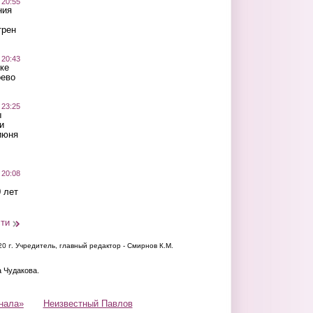
 20:55
ния
трен
 20:43
ке
оево
 23:25
ы
и
июня
 20:08
 лет
сти
20 г.
Учредитель, главный редактор - Смирнов К.М.
а Чудакова.
нала»
Неизвестный Павлов