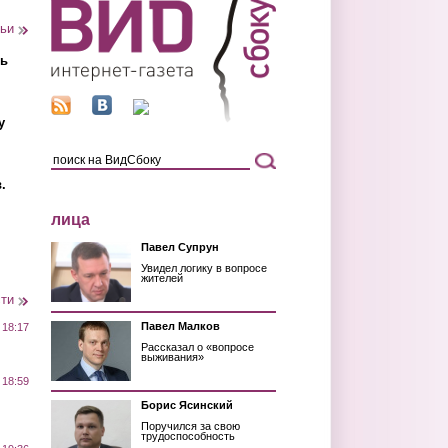
тьи
ть
у
.
лица
Павел Супрун
Увидел логику в вопросе
жителей
сти
Павел Малков
 18:17
Рассказал о «вопросе
выживания»
 18:59
Борис Ясинский
Поручился за свою
трудоспособность