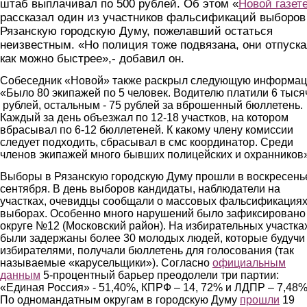
штаб выплачивал по 500 рублей. Об этом «
Новой газет
рассказал один из участников фальсификаций выборов
Рязанскую городскую Думу, пожелавший остаться
неизвестным. «Но полиция тоже подвязана, они отпуск
как можно быстрее»,- добавил он.
Собеседник «Новой» также раскрыл следующую информац
«Было 80 экипажей по 5 человек. Водителю платили 6 тыся
рублей, остальным - 75 рублей за вброшенный бюллетень.
Каждый за день объезжал по 12-18 участков, на котором
вбрасывал по 6-12 бюллетеней. К какому члену комиссии
следует подходить, сбрасывал в смс координатор. Среди
членов экипажей много бывших полицейских и охранников»
Выборы в Рязанскую городскую Думу прошли в воскресенье
сентября. В день выборов кандидаты, наблюдатели на
участках, очевидцы сообщали о массовых фальсификациях
выборах. Особенно много нарушений было зафиксировано
округе №12 (Московский район). На избирательных участка
были задержаны более 30 молодых людей, которые будучи
избирателями, получали бюллетень для голосования (так
называемые «карусельщики»). Согласно
официальным
данным
5-процентный барьер преодолели три партии:
«Единая Россия» - 51,40%, КПРФ – 14, 72% и ЛДПР – 7,48%
По одномандатным округам в городскую Думу
прошли
19