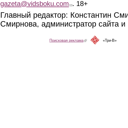
gazeta@vidsboku.com
(link sends e-mail)
. 18+
Главный редактор: Константин См
Смирнова, администратор сайта и 
Поисковая реклама
(link is external)
«Три-В»