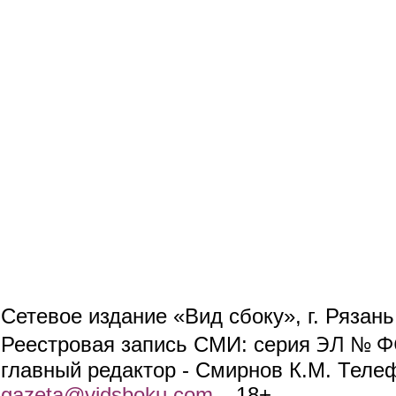
Сетевое издание «Вид сбоку», г. Рязан
ЭЛ № ФС
Реестровая запись СМИ: серия
главный редактор - Смирнов К.М. Телефо
gazeta@vidsboku.com
(link sends e-mail)
. 18+