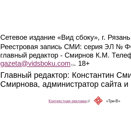
Сетевое издание «Вид сбоку», г. Рязан
ЭЛ № ФС
Реестровая запись СМИ: серия
главный редактор - Смирнов К.М. Телефо
gazeta@vidsboku.com
(link sends e-mail)
. 18+
Главный редактор: Константин См
Смирнова, администратор сайта и 
Контекстная реклама
(link is external)
«Три-В»