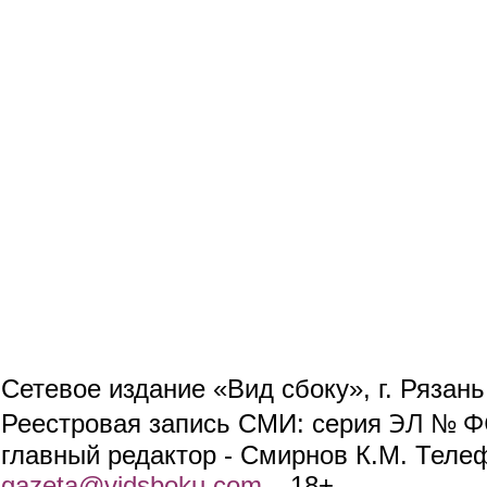
Сетевое издание «Вид сбоку», г. Рязан
ЭЛ № ФС
Реестровая запись СМИ: серия
главный редактор - Смирнов К.М. Телефо
gazeta@vidsboku.com
(link sends e-mail)
. 18+