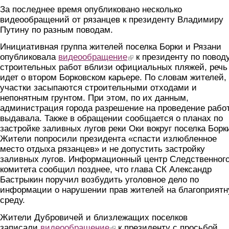
За последнее время опубликовано несколько
видеообращений от рязанцев к президенту Владимиру
Путину по разным поводам.
Инициативная группа жителей поселка Борки и Рязани
опубликовала
видеообращение
(link is external)
к президенту по повод
строительных работ вблизи официальных пляжей, речь
идет о втором Борковском карьере. По словам жителей,
участки засыпаются строительными отходами и
непонятным грунтом. При этом, по их данным,
администрация города разрешение на проведение работ
выдавала. Также в обращении сообщается о планах по
застройке заливных лугов реки Оки вокруг поселка Борк
Жители попросили президента «спасти излюбленное
место отдыха рязанцев» и не допустить застройку
заливных лугов. Информационный центр Следственног
комитета сообщил позднее, что глава СК Александр
Бастрыкин поручил возбудить уголовное дело по
информации о нарушении прав жителей на благоприят
среду.
Жители Дубровичей и близлежащих поселков
записали
видеообращение
(link is external)
к президенту с просьбой