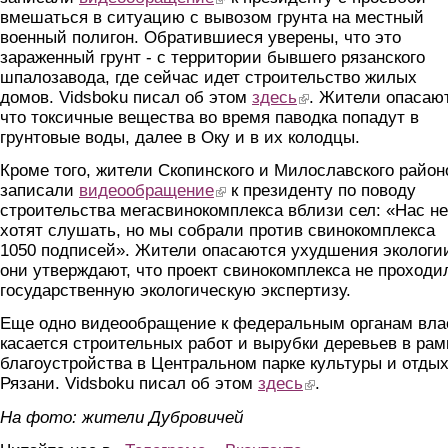
вмешаться в ситуацию с вывозом грунта на местный
военный полигон. Обратившиеся уверены, что это
зараженный грунт - с территории бывшего рязанского
шпалозавода, где сейчас идет строительство жилых
домов. Vidsboku писал об этом
здесь
(link is external)
. Жители опасаю
что токсичные вещества во время паводка попадут в
грунтовые воды, далее в Оку и в их колодцы.
Кроме того, жители Скопинского и Милославского район
записали
видеообращение
(link is external)
к президенту по поводу
строительства мегасвинокомплекса вблизи сел: «Нас не
хотят слушать, но мы собрали против свинокомплекса
1050 подписей». Жители опасаются ухудшения экологи
они утверждают, что проект свинокомплекса не проходи
государственную экологическую экспертизу.
Еще одно видеообращение к федеральным органам вла
касается строительных работ и вырубки деревьев в рам
благоустройства в Центральном парке культуры и отдых
Рязани. Vidsboku писал об этом
здесь
(link is external)
.
На фото: жители Дубровичей