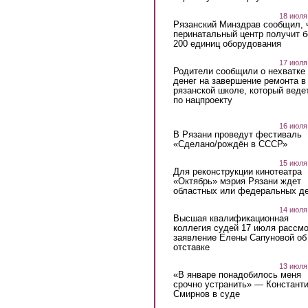
18 июля
Рязанский Минздрав сообщил, 
перинатальный центр получит 
200 единиц оборудования
17 июля
Родители сообщили о нехватке
денег на завершение ремонта в
рязанской школе, который веде
по нацпроекту
16 июля
В Рязани проведут фестиваль
«Сделано/рождён в СССР»
15 июля
Для реконструкции кинотеатра
«Октябрь» мэрия Рязани ждет
областных или федеральных де
14 июля
Высшая квалификационная
коллегия судей 17 июля рассмо
заявление Елены Сапуновой об
отставке
13 июля
«В январе понадобилось меня
срочно устранить» — Констант
Смирнов в суде