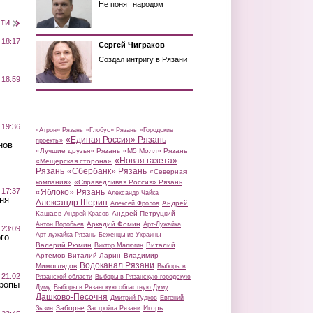
Не понят народом
сти
 18:17
Сергей Чиграков
Создал интригу в Рязани
 18:59
 19:36
«Атрон» Рязань
«Глобус» Рязань
«Городские
«Единая Россия» Рязань
проекты»
нов
«Лучшие друзья» Рязань
«М5 Молл» Рязань
«Новая газета»
«Мещерская сторона»
Рязань
«Сбербанк» Рязань
«Северная
компания»
«Справедливая Россия» Рязань
 17:37
«Яблоко» Рязань
Александр Чайка
ня
Александр Шерин
Андрей
Алексей Фролов
Кашаев
Андрей Петруцкий
Андрей Красов
Аркадий Фомин
Антон Воробьев
Арт-Лужайка
 23:09
Арт-лужайка Рязань
Беженцы из Украины
го
Валерий Рюмин
Виталий
Виктор Малюгин
Артемов
Виталий Ларин
Владимир
Водоканал Рязани
Мимоглядов
Выборы в
 21:02
Рязанской области
Выборы в Рязанскую городскую
Тропы
Думу
Выборы в Рязанскую областную Думу
Дашково-Песочня
Дмитрий Гудков
Евгений
Заборье
Игорь
Зызин
Застройка Рязани