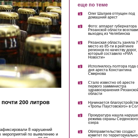
еще по теме
Олег Шалаев отпущен под
домашний арест
Фото: аппарат губернатора
Рязанской области возглав
выходец из Челябинска
Рязанская область заняла 7
место из 85-ти в рейтинге
регионов по качеству дорог,
который составило «РИА
Новости»
Исполнилось полтора года 
дня ареста Константина
Смирнова
Стало известно об аресте
первого замминистра
здравоохранения Рязанско
области
 почти 200 литров
Начинается благоустройств
«Тропы Паустовского» в Со
Прокуратура нашла наруш
режима охраны Сегденского
озера
зафиксировали 8 нарушений
Облправительство создаст
х мероприятий по выявлению и
комитет по территориально