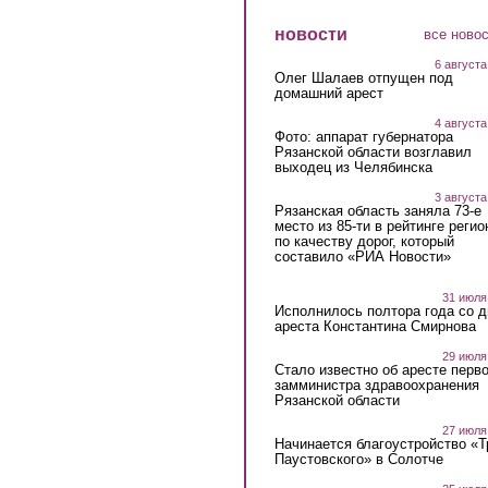
новости
все ново
6 августа
Олег Шалаев отпущен под
домашний арест
4 августа
Фото: аппарат губернатора
Рязанской области возглавил
выходец из Челябинска
3 августа
Рязанская область заняла 73-е
место из 85-ти в рейтинге регио
по качеству дорог, который
составило «РИА Новости»
31 июля
Исполнилось полтора года со д
ареста Константина Смирнова
29 июля
Стало известно об аресте перво
замминистра здравоохранения
Рязанской области
27 июля
Начинается благоустройство «
Паустовского» в Солотче