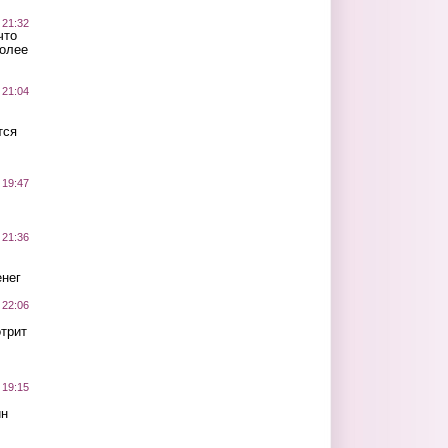
 21:32
что
более
 21:04
тся
 19:47
 21:36
нег
 22:06
трит
 19:15
ин