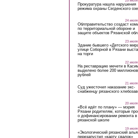
25 июля
Прокуратура нашла нарушения
режима охраны Сегденского озе
24 июля
Облправительство создаст ком
по территориальной обороне и
защите объектов Рязанской обл
23 июля
Здание бывшего «Детского мир
улице Соборной в Рязани выст
на торги
22 июля
На реставрацию мечети в Каси
выделено более 200 миллионов
рублей
21 июля
Суд ужесточил наказание экс-
снабженцу рязанского хлебоза
20 июля
«Всё идёт по плану» — мэрия
Рязани родителям, которые пр
о дофинансировании ремонта в
рязанской школе
19 июля
«Экологический рязанский алья
перезапустил «карту свалок»