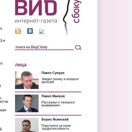
ил
3-е
со
лица
Павел Супрун
Увидел логику в вопросе
жителей
й
Павел Малков
о
лотче
Рассказал о «вопросе
выживания»
ения
Борис Ясинский
Поручился за свою
трудоспособность
й