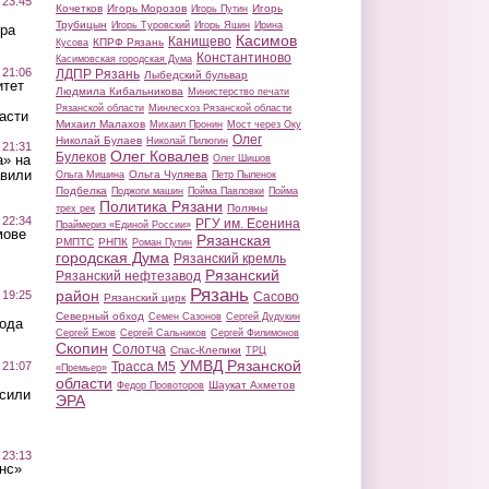
 23:45
Кочетков
Игорь Морозов
Игорь
Игорь Путин
Трубицын
Игорь Туровский
Игорь Яшин
Ирина
ра
Касимов
Канищево
КПРФ Рязань
Кусова
Константиново
Касимовская городская Дума
 21:06
ЛДПР Рязань
Лыбедский бульвар
итет
Людмила Кибальникова
Министерство печати
Рязанской области
Минлесхоз Рязанской области
асти
Михаил Малахов
Михаил Пронин
Мост через Оку
Олег
Николай Булаев
Николай Пилюгин
 21:31
Олег Ковалев
Булеков
а» на
Олег Шишов
авили
Ольга Чуляева
Ольга Мишина
Петр Пыленок
Подбелка
Поджоги машин
Пойма Павловки
Пойма
Политика Рязани
Поляны
трех рек
 22:34
РГУ им. Есенина
Праймериз «Единой России»
мове
Рязанская
РМПТС
РНПК
Роман Путин
городская Дума
Рязанский кремль
Рязанский
Рязанский нефтезавод
Рязань
район
 19:25
Сасово
Рязанский цирк
Северный обход
Семен Сазонов
Сергей Дудукин
вода
Сергей Ежов
Сергей Сальников
Сергей Филимонов
Скопин
Солотча
Спас-Клепики
ТРЦ
УМВД Рязанской
 21:07
Трасса М5
«Премьер»
области
Шаукат Ахметов
Федор Провоторов
осили
ЭРА
 23:13
нс»