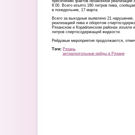
пресечению фактов незаконной реализации а
8.00. Всего изъято 180 литров пива, сообща
в понедельник, 17 марта.
Всего за выходные выявлено 21 нарушение, 
реализацией пива и оборотом спиртосодерж
Рязанском и Кораблинском районах изъяли и
литров спиртосодержащей жидкости.
Рейдовые мероприятия продолжаются, отмеч
Тэги:
Рязань
антиалкогольные рейды в Рязани