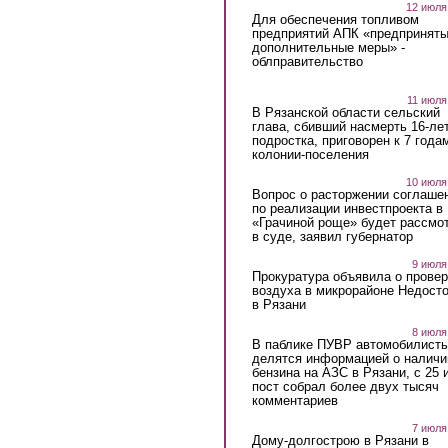
12 июля
Для обеспечения топливом
предприятий АПК «предпринят
дополнительные меры» -
облправительство
11 июля
В Рязанской области сельский
глава, сбивший насмерть 16-ле
подростка, приговорен к 7 года
колонии-поселения
10 июля
Вопрос о расторжении соглаше
по реализации инвестпроекта в
«Грачиной роще» будет рассмо
в суде, заявил губернатор
9 июля
Прокуратура объявила о провер
воздуха в микрорайоне Недост
в Рязани
8 июля
В паблике ПУВР автомобилист
делятся информацией о наличи
бензина на АЗС в Рязани, с 25 
пост собрал более двух тысяч
комментариев
7 июля
Дому-долгострою в Рязани в