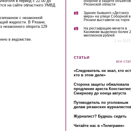
лкоголя в период с 22.00 до
обороне и защите объектов
Рязанской области
ется на сайте областного УМВД
Здание бывшего «Детского
мира» на улице Соборной в
связанное с незаконной
Рязани выставили на торги
ащей жидкости. В Рязани,
з незаконного оборота 129
На реставрацию мечети в
Касимове выделено более 
миллионов рублей
ено в ведомстве.
1 из 4121
статьи
все ста
«Следователь не знал, кто ес
кто в этом деле»
Сторона защиты обжаловала
продление ареста Константин
Смирнову до конца августа
Путеводитель по уголовным
делам рязанских журналистов
Журналист? Будешь сидеть
Читайте нас в «Телеграме»