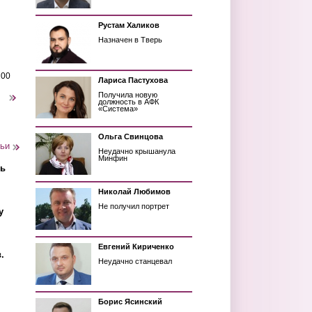
Рустам Халиков
Назначен в Тверь
200
Лариса Пастухова
Получила новую
следующая ›
должность в АФК
«Система»
Ольга Свинцова
тьи
Неудачно крышанула
Минфин
ть
Николай Любимов
Не получил портрет
у
Евгений Кириченко
.
Неудачно станцевал
Борис Ясинский