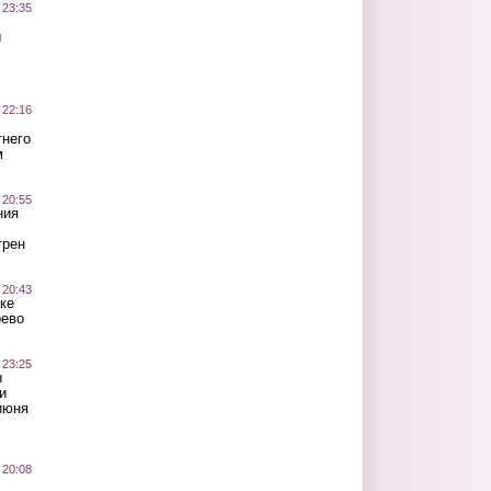
 23:35
ы
 22:16
тнего
м
 20:55
ния
трен
 20:43
ке
оево
 23:25
ы
и
июня
 20:08