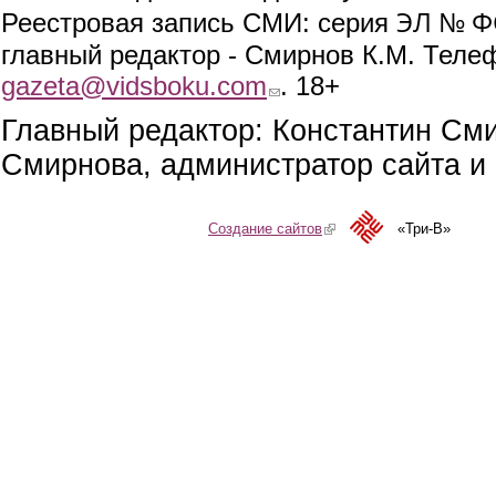
ЭЛ № ФС
Реестровая запись СМИ: серия
главный редактор - Смирнов К.М. Телефо
gazeta@vidsboku.com
(link sends e-mail)
. 18+
Главный редактор: Константин См
Смирнова, администратор сайта и 
Создание сайтов
(link is external)
«Три-В»