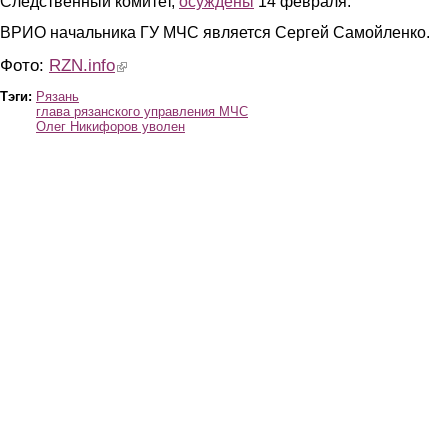
Следственный комитет,
осуждены
14 февраля.
ВРИО начальника ГУ МЧС является Сергей Самойленко.
Фото:
RZN.info
(link is external)
Тэги:
Рязань
глава рязанского управления МЧС
Олег Никифоров уволен