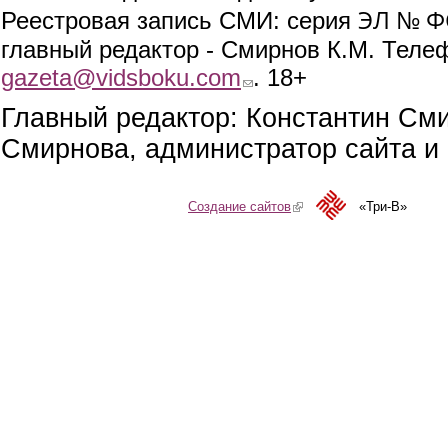
ЭЛ № ФС
Реестровая запись СМИ: серия
главный редактор - Смирнов К.М. Телефо
gazeta@vidsboku.com
(link sends e-mail)
. 18+
Главный редактор: Константин См
Смирнова, администратор сайта и 
Создание сайтов
(link is external)
«Три-В»