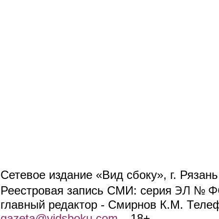
Сетевое издание «Вид сбоку», г. Рязан
ЭЛ № ФС
Реестровая запись СМИ: серия
главный редактор - Смирнов К.М. Телефо
gazeta@vidsboku.com
(link sends e-mail)
. 18+