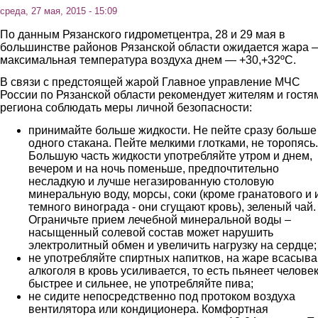
среда, 27 мая, 2015 - 15:09
По данным Рязанского гидрометцентра, 28 и 29 мая в
большинстве районов Рязанской области ожидается жара 
максимальная температура воздуха днем — +30,+32ºС.
В связи с предстоящей жарой Главное управление МЧС
России по Рязанской области рекомендует жителям и гостя
региона соблюдать меры личной безопасности:
принимайте больше жидкости. Не пейте сразу больше
одного стакана. Пейте мелкими глотками, не торопясь.
Большую часть жидкости употребляйте утром и днем,
вечером и на ночь поменьше, предпочтительно
несладкую и лучше негазированную столовую
минеральную воду, морсы, соки (кроме гранатового и 
темного винограда - они сгущают кровь), зеленый чай.
Ограничьте прием лечебной минеральной воды –
насыщенный солевой состав может нарушить
электролитный обмен и увеличить нагрузку на сердце
не употребляйте спиртных напитков, на жаре всасыв
алкоголя в кровь усиливается, то есть пьянеет челове
быстрее и сильнее, не употребляйте пива;
не сидите непосредственно под протоком воздуха
вентилятора или кондиционера. Комфортная