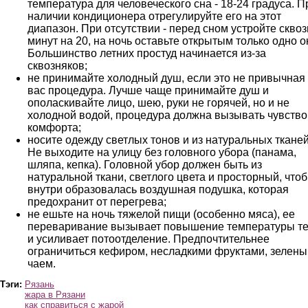
температура для человеческого сна - 18-24 градуса. П
наличии кондиционера отрегулируйте его на этот
диапазон. При отсутствии - перед сном устройте сквоз
минут на 20, на ночь оставьте открытым только одно о
Большинство летних простуд начинается из-за
сквозняков;
не принимайте холодный душ, если это не привычная
вас процедура. Лучше чаще принимайте душ и
ополаскивайте лицо, шею, руки не горячей, но и не
холодной водой, процедура должна вызывать чувство
комфорта;
носите одежду светлых тонов и из натуральных тканей
Не выходите на улицу без головного убора (панама,
шляпа, кепка). Головной убор должен быть из
натуральной ткани, светлого цвета и просторный, что
внутри образовалась воздушная подушка, которая
предохранит от перегрева;
не ешьте на ночь тяжелой пищи (особенно мяса), ее
переваривание вызывает повышение температуры т
и усиливает потоотделение. Предпочтительнее
ограничиться кефиром, несладкими фруктами, зелен
чаем.
Тэги:
Рязань
жара в Рязани
как справиться с жарой