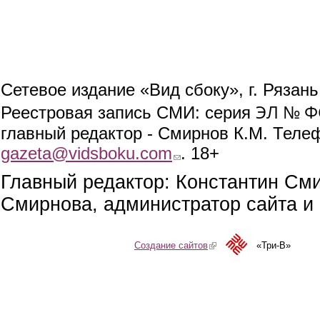
Сетевое издание «Вид сбоку», г. Рязан
ЭЛ № ФС
Реестровая запись СМИ: серия
главный редактор - Смирнов К.М. Телефо
gazeta@vidsboku.com
(link sends e-mail)
. 18+
Главный редактор: Константин См
Смирнова, администратор сайта и 
Создание сайтов
(link is external)
«Три-В»