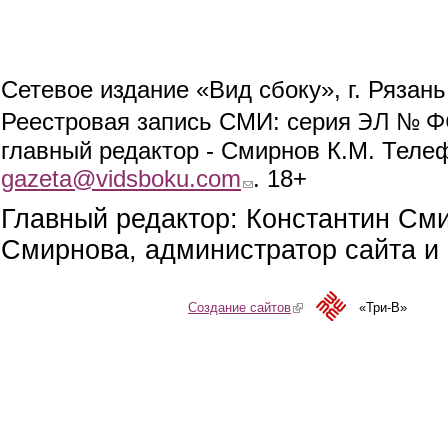
Сетевое издание «Вид сбоку», г. Рязан
ЭЛ № ФС
Реестровая запись СМИ: серия
главный редактор - Смирнов К.М. Телефо
gazeta@vidsboku.com
(link sends e-mail)
. 18+
Главный редактор: Константин См
Смирнова, администратор сайта и 
Создание сайтов
(link is external)
«Три-В»