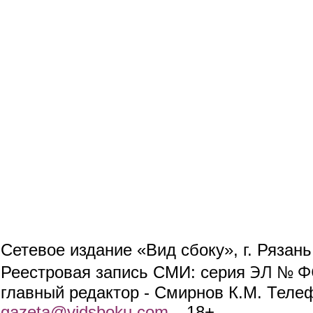
Сетевое издание «Вид сбоку», г. Рязан
ЭЛ № ФС
Реестровая запись СМИ: серия
главный редактор - Смирнов К.М. Телефо
gazeta@vidsboku.com
(link sends e-mail)
. 18+