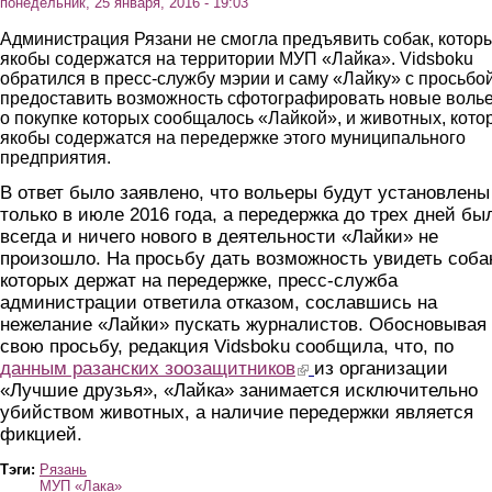
понедельник, 25 января, 2016 - 19:03
Администрация Рязани не смогла предъявить собак, котор
якобы содержатся на территории МУП «Лайка». Vidsboku
обратился в пресс-службу мэрии и саму «Лайку» с просьбо
предоставить возможность сфотографировать новые воль
о покупке которых сообщалось «Лайкой», и животных, кото
якобы содержатся на передержке этого муниципального
предприятия.
В ответ было заявлено, что вольеры будут установлены
только в июле 2016 года, а передержка до трех дней бы
всегда и ничего нового в деятельности «Лайки» не
произошло. На просьбу дать возможность увидеть соба
которых держат на передержке, пресс-служба
администрации ответила отказом, сославшись на
нежелание «Лайки» пускать журналистов. Обосновывая
свою просьбу, редакция Vidsboku сообщила, что, по
данным разанских зоозащитников
(link is external)
из организации
«Лучшие друзья», «Лайка» занимается исключительно
убийством животных, а наличие передержки является
фикцией.
Тэги:
Рязань
МУП «Лака»