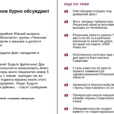
еще по теме
ном бурно обсуждают
Олег Шалаев отпущен под
домашний арест
Фото: аппарат губернатора
Рязанской области возглав
выходец из Челябинска
рорайоне Южный вызвала
Рязанская область заняла 7
«Вконтакте» группы «Типичная
место из 85-ти в рейтинге
рсии о маньяке и делятся
регионов по качеству дорог,
который составило «РИА
м.
Новости»
ердили факт нападения в
Исполнилось полтора года 
дня ареста Константина
Смирнова
ьяк! Будьте бдительны! Два
 попытался изнасиловать,благо
Стало известно об аресте
первого замминистра
вчера около общежития номер 5
здравоохранения Рязанско
 с ножом, трагедии так же
области
 поджега машины возле этого
едпринял. Люди. Будьте
Начинается благоустройств
м районе», - гласит сообщение
«Тропы Паустовского» в Со
Прокуратура нашла наруш
режима охраны Сегденского
dsboku сохраняет авторскую
озера
Облправительство создаст
комитет по территориально