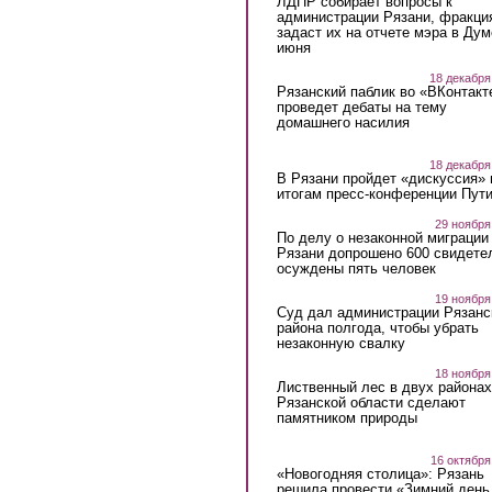
ЛДПР собирает вопросы к
администрации Рязани, фракци
задаст их на отчете мэра в Дум
июня
18 декабря
Рязанский паблик во «ВКонтакт
проведет дебаты на тему
домашнего насилия
18 декабря
В Рязани пройдет «дискуссия» 
итогам пресс-конференции Пут
29 ноября
По делу о незаконной миграции
Рязани допрошено 600 свидете
осуждены пять человек
19 ноября
Суд дал администрации Рязанс
района полгода, чтобы убрать
незаконную свалку
18 ноября
Лиственный лес в двух районах
Рязанской области сделают
памятником природы
16 октября
«Новогодняя столица»: Рязань
решила провести «Зимний день