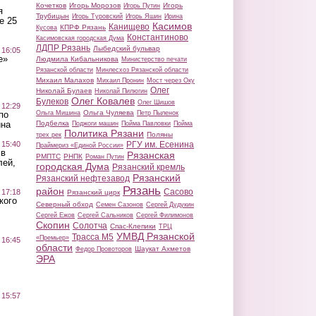
Кочетков
Игорь Морозов
Игорь
Игорь Путин
я
Трубицын
Игорь Туровский
Игорь Яшин
Ирина
е 25
Касимов
Канищево
КПРФ Рязань
Кусова
Константиново
Касимовская городская Дума
ЛДПР Рязань
Лыбедский бульвар
 16:05
е»
Людмила Кибальникова
Министерство печати
Рязанской области
Минлесхоз Рязанской области
Михаил Малахов
Михаил Пронин
Мост через Оку
Олег
Николай Булаев
Николай Пилюгин
Олег Ковалев
Булеков
Олег Шишов
 12:29
Ольга Чуляева
Ольга Мишина
Петр Пыленок
по
Подбелка
ина
Поджоги машин
Пойма Павловки
Пойма
Политика Рязани
Поляны
трех рек
РГУ им. Есенина
 15:40
Праймериз «Единой России»
 в
Рязанская
РМПТС
РНПК
Роман Путин
лей,
городская Дума
Рязанский кремль
Рязанский
Рязанский нефтезавод
Рязань
район
Сасово
 17:18
Рязанский цирк
кого
Северный обход
Семен Сазонов
Сергей Дудукин
Сергей Ежов
Сергей Сальников
Сергей Филимонов
Скопин
Солотча
Спас-Клепики
ТРЦ
УМВД Рязанской
Трасса М5
«Премьер»
 16:45
области
Шаукат Ахметов
Федор Провоторов
ЭРА
 15:57