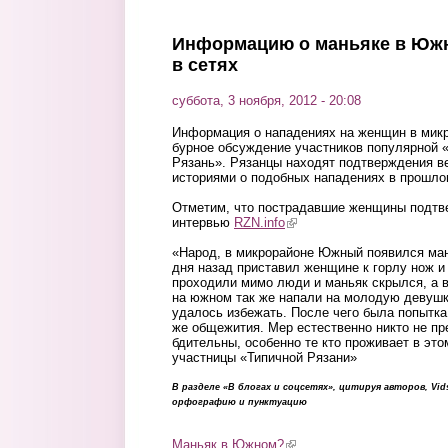
Перейти к основному содержанию
Информацию о маньяке в Юж
в сетях
суббота, 3 ноября, 2012 - 20:08
Информация о нападениях на женщин в мик
бурное обсуждение участников популярной 
Рязань». Рязанцы находят подтверждения ве
историями о подобных нападениях в прошло
Отметим, что пострадавшие женщины подтв
интервью
RZN.info
(link is external)
«Народ, в микрорайоне Южный появился ман
дня назад приставил женщине к горлу нож и
проходили мимо люди и маньяк скрылся, а 
на южном так же напали на молодую девушку
удалось избежать. После чего была попытка
же общежития. Мер естественно никто не пр
бдительны, особенно те кто проживает в это
участницы «Типичной Рязани»
В разделе «В блогах и соцсетях», цитируя авторов, Vi
орфографию и пунктуацию
Маньяк в Южном?
(link is external)