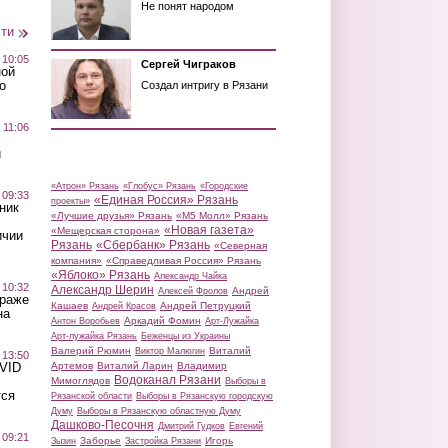
Не понят народом
сти
 10:05
Сергей Чиграков
ной
о
Создал интригу в Рязани
 11:06
й
«Атрон» Рязань
«Глобус» Рязань
«Городские
 09:33
«Единая Россия» Рязань
проекты»
ник
«Лучшие друзья» Рязань
«М5 Молл» Рязань
«Новая газета»
«Мещерская сторона»
ичии
Рязань
«Сбербанк» Рязань
«Северная
компания»
«Справедливая Россия» Рязань
«Яблоко» Рязань
Александр Чайка
 10:32
Александр Шерин
Андрей
Алексей Фролов
краже
Кашаев
Андрей Петруцкий
Андрей Красов
на
Аркадий Фомин
Антон Воробьев
Арт-Лужайка
Арт-лужайка Рязань
Беженцы из Украины
Валерий Рюмин
Виталий
Виктор Малюгин
 13:50
Артемов
Виталий Ларин
Владимир
OVID
Водоканал Рязани
Мимоглядов
Выборы в
тся
Рязанской области
Выборы в Рязанскую городскую
Думу
Выборы в Рязанскую областную Думу
Дашково-Песочня
Дмитрий Гудков
Евгений
 09:21
Заборье
Игорь
Зызин
Застройка Рязани