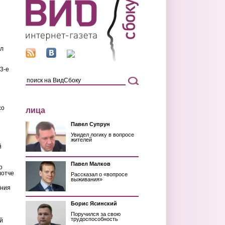
ил
3-е
со
лица
Павел Супрун
Увидел логику в вопросе
жителей
й
Павел Малков
о
лотче
Рассказал о «вопросе
выживания»
ения
Борис Ясинский
Поручился за свою
трудоспособность
й