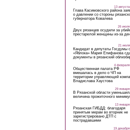
13 августа
Глава Касимовского района зая
о давлении со стороны рязанск
губернатора Ковалева
26 июля
Двух рязанцев осудили за убий
престарелой женщины из-за ден
21 июля
Кандидат в депутаты Госдумы 
«Яблока» Мария Епифанова сд
документы в рязанский облизби
4 февраля
Общественная палата РФ
вмешалась в дело о ЧП на
территории управляющей комп
Владислава Хаустова
29 января
В Рязанской области уменьшил
величина прожиточного миниму
13 января
Рязанская ГИБДД: благодаря
принятым мерам во вторник не
зарегистрировано ДТП с
пострадавшими
19 декабря