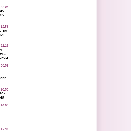
 22:06
вил
ого
 12:58
ство
ег
 11:23
от
ала
рком
 08:59
ании
 10:55
ась
ма
 14:04
 17:31