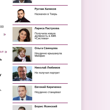
Рустам Халиков
Назначен в Тверь
200
Лариса Пастухова
Получила новую
следующая ›
должность в АФК
«Система»
Ольга Свинцова
тьи
Неудачно крышанула
Минфин
ть
Николай Любимов
Не получил портрет
у
Евгений Кириченко
.
Неудачно станцевал
Борис Ясинский