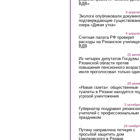
ВДВ»
9 апреля
Экологи опубликовали докумен
подтверждающие существован
озера «Дикая утка»
4 апреля
Счетная палата РФ проверит
расходы на Рязанское училище
ВДВ
20 июля
Из четырех депутатов Госдумы 
Рязанской области против
повышения пенсионного возраст
июля проголосовал только оди
28 июня
«Новая газета»: общественные
туалеты в Рязани находятся по
угрозой уничтожения
5 октября
Губернатор поздравил рязански
учителей с профессиональным
праздником
24 ноября
Путину направлена петиция с
просьбой защитить дом
Циолковского в Рязани