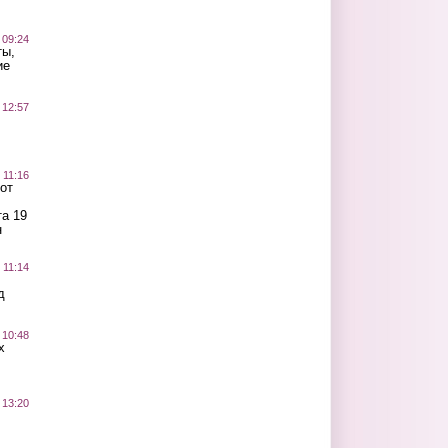
 09:24
ты,
ие
 12:57
 11:16
от
а 19
н
 11:14
д
 10:48
х
 13:20