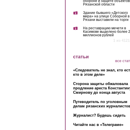
обороне и защите объектов
Рязанской области
Здание бывшего «Детского
мира» на улице Соборной в
Рязани выставили на торги
На реставрацию мечети в
Касимове выделено более 
миллионов рублей
1 из 4121
статьи
все ста
«Следователь не знал, кто ес
кто в этом деле»
Сторона защиты обжаловала
продление ареста Константин
Смирнову до конца августа
Путеводитель по уголовным
делам рязанских журналистов
Журналист? Будешь сидеть
Читайте нас в «Телеграме»