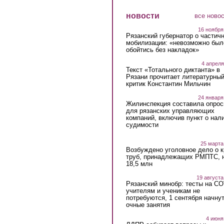
новости
все ново
16 ноября
Рязанский губернатор о частич
мобилизации: «невозможно был
обойтись без накладок»
4 апреля
Текст «Тотального диктанта» в
Рязани прочитает литературны
критик Константин Мильчин
24 января
Жилинспекция составила опрос
для рязанских управляющих
компаний, включив пункт о нал
судимости
25 марта
Возбуждено уголовное дело о 
труб, принадлежащих РМПТС, 
18,5 млн
19 августа
Рязанский минобр: тесты на C
учителям и ученикам не
потребуются, 1 сентября начну
очные занятия
4 июня