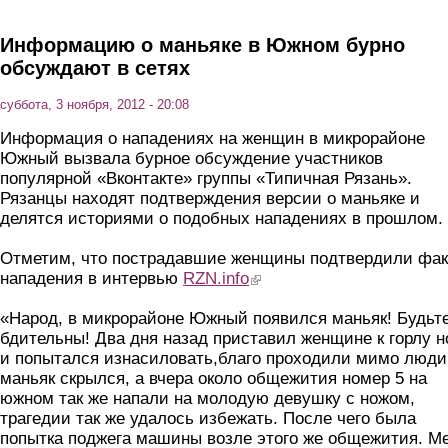
Перейти к основному содержанию
Информацию о маньяке в Южном бурно
обсуждают в сетях
суббота, 3 ноября, 2012 - 20:08
Информация о нападениях на женщин в микрорайоне
Южный вызвала бурное обсуждение участников
популярной «Вконтакте» группы «Типичная Рязань».
Рязанцы находят подтверждения версии о маньяке и
делятся историями о подобных нападениях в прошлом.
Отметим, что пострадавшие женщины подтвердили фак
нападения в интервью
RZN.info
(link is external)
«Народ, в микрорайоне Южный появился маньяк! Будьт
бдительны! Два дня назад приставил женщине к горлу н
и попытался изнасиловать,благо проходили мимо люди
маньяк скрылся, а вчера около общежития номер 5 на
южном так же напали на молодую девушку с ножом,
трагедии так же удалось избежать. После чего была
попытка поджега машины возле этого же общежития. М