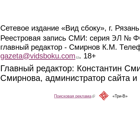
Сетевое издание «Вид сбоку», г. Рязан
ЭЛ № ФС
Реестровая запись СМИ: серия
главный редактор - Смирнов К.М. Телефо
gazeta@vidsboku.com
(link sends e-mail)
. 18+
Главный редактор: Константин См
Смирнова, администратор сайта и 
Поисковая реклама
(link is external)
«Три-В»