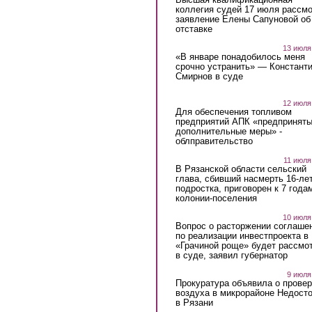
коллегия судей 17 июля рассмо
заявление Елены Сапуновой об
отставке
13 июля
«В январе понадобилось меня
срочно устранить» — Констант
Смирнов в суде
12 июля
Для обеспечения топливом
предприятий АПК «предпринят
дополнительные меры» -
облправительство
11 июля
В Рязанской области сельский
глава, сбивший насмерть 16-ле
подростка, приговорен к 7 года
колонии-поселения
10 июля
Вопрос о расторжении соглаше
по реализации инвестпроекта в
«Грачиной роще» будет рассмо
в суде, заявил губернатор
9 июля
Прокуратура объявила о провер
воздуха в микрорайоне Недост
в Рязани