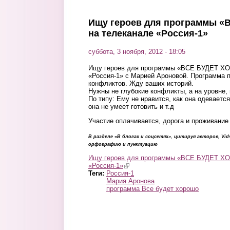
Перейти к основному содержанию
Ищу героев для программы 
на телеканале «Россия-1»
суббота, 3 ноября, 2012 - 18:05
Ищу героев для программы «ВСЕ БУДЕТ Х
«Россия-1» с Марией Ароновой. Программа
конфликтов. Жду ваших историй.
Нужны не глубокие конфликты, а на уровне, 
По типу: Ему не нравится, как она одеваетс
она не умеет готовить и т.д
Участие оплачивается, дорога и проживани
В разделе «В блогах и соцсетях», цитируя авторов, Vi
орфографию и пунктуацию
Ищу героев для программы «ВСЕ БУДЕТ Х
«Россия-1»
(link is external)
Теги:
Россия-1
Мария Аронова
программа Все будет хорошо