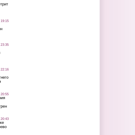
трит
 19:15
ин
 23:35
ы
 22:16
тнего
м
 20:55
ния
трен
 20:43
ке
оево