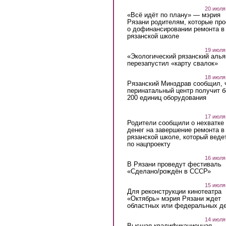
20 июля
«Всё идёт по плану» — мэрия
Рязани родителям, которые пр
о дофинансировании ремонта в
рязанской школе
19 июля
«Экологический рязанский алья
перезапустил «карту свалок»
18 июля
Рязанский Минздрав сообщил, 
перинатальный центр получит 
200 единиц оборудования
17 июля
Родители сообщили о нехватке
денег на завершение ремонта в
рязанской школе, который веде
по нацпроекту
16 июля
В Рязани проведут фестиваль
«Сделано/рождён в СССР»
15 июля
Для реконструкции кинотеатра
«Октябрь» мэрия Рязани ждет
областных или федеральных де
14 июля
Высшая квалификационная