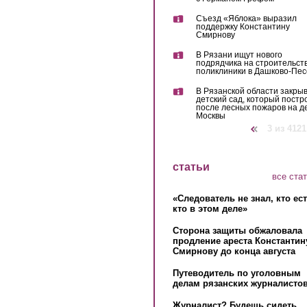
Съезд «Яблока» выразил
поддержку Константину
Смирнову
В Рязани ищут нового
подрядчика на строительст
поликлиники в Дашково-Пес
В Рязанской области закры
детский сад, который постр
после лесных пожаров на д
Москвы
‹ предыдущая
3 из 4121
статьи
все ста
«Следователь не знал, кто ес
кто в этом деле»
Сторона защиты обжаловала
продление ареста Константин
Смирнову до конца августа
Путеводитель по уголовным
делам рязанских журналистов
Журналист? Будешь сидеть