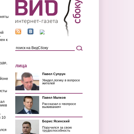
иняты
ий
-
рен к
уде,
лица
Павел Супрун
айоне
Увидел логику в вопросе
жителей
исты
Павел Малков
рал
Рассказал о «вопросе
риев
выживания»
в
 10
Борис Ясинский
Поручился за свою
ился
трудоспособность