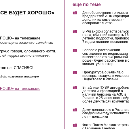
еще по теме
«ВСЕ БУДЕТ ХОРОШО»
Для обеспечения топливом
предприятий АПК «предпр
дополнительные меры» -
облправительство
В Рязанской области сельск
глава, сбивший насмерть 16
ОРОШО» на телеканале
летнего подростка, пригово
7 годам колонии-поселения
 посвящена решению семейных
Вопрос о расторжении
грубо говоря, сломанного ногтя.
соглашения по реализации
я, ей недостаточно внимания,
инвестпроекта в «Грачиной
роще» будет рассмотрен в с
заявил губернатор
е так же. СПАСИБО!
Прокуратура объявила о
проверке воздуха в микрор
dsboku сохраняет авторскую
Недостоево в Рязани
В паблике ПУВР автомобил
ОРОШО» на телеканале
делятся информацией о
наличии бензина на АЗС в
Рязани, с 25 июня пост соб
более двух тысяч коммента
Дому-долгострою в Рязани 
следующем году исполнится
лет – дольщики
Фото: Павел Малков встрет
с Германом Грефом