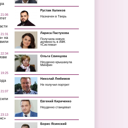
ра
Рустам Халиков
 21:06
Назначен в Тверь
итет
асти
Лариса Пастухова
 21:31
а» на
Получила новую
авили
должность в АФК
«Система»
 22:34
Ольга Свинцова
мове
Неудачно крышанула
Минфин
 19:25
Николай Любимов
вода
Не получил портрет
 21:07
осили
Евгений Кириченко
Неудачно станцевал
 23:13
нс»
Борис Ясинский