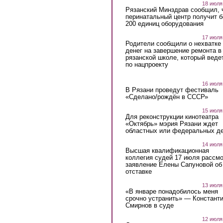
18 июля
Рязанский Минздрав сообщил, 
перинатальный центр получит 
200 единиц оборудования
17 июля
Родители сообщили о нехватке
денег на завершение ремонта в
рязанской школе, который веде
по нацпроекту
16 июля
В Рязани проведут фестиваль
«Сделано/рождён в СССР»
15 июля
Для реконструкции кинотеатра
«Октябрь» мэрия Рязани ждет
областных или федеральных де
14 июля
Высшая квалификационная
коллегия судей 17 июля рассмо
заявление Елены Сапуновой об
отставке
13 июля
«В январе понадобилось меня
срочно устранить» — Констант
Смирнов в суде
12 июля