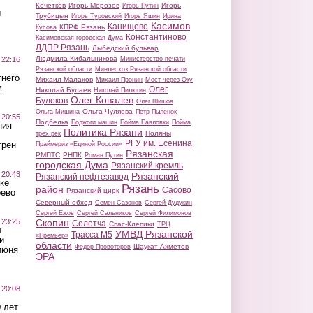
Кочетков
Игорь Морозов
Игорь
Игорь Путин
ы
Трубицын
Игорь Туровский
Игорь Яшин
Ирина
Касимов
Канищево
КПРФ Рязань
Кусова
Константиново
Касимовская городская Дума
ЛДПР Рязань
Лыбедский бульвар
Людмила Кибальникова
 22:16
Министерство печати
Рязанской области
Минлесхоз Рязанской области
тнего
Михаил Малахов
Михаил Пронин
Мост через Оку
м
Олег
Николай Булаев
Николай Пилюгин
Олег Ковалев
Булеков
Олег Шишов
Ольга Чуляева
Ольга Мишина
Петр Пыленок
 20:55
Подбелка
Поджоги машин
Пойма Павловки
Пойма
ния
Политика Рязани
Поляны
трех рек
РГУ им. Есенина
трен
Праймериз «Единой России»
Рязанская
РМПТС
РНПК
Роман Путин
городская Дума
Рязанский кремль
 20:43
Рязанский
Рязанский нефтезавод
ке
Рязань
район
Сасово
Рязанский цирк
оево
Северный обход
Семен Сазонов
Сергей Дудукин
Сергей Ежов
Сергей Сальников
Сергей Филимонов
 23:25
Скопин
Солотча
Спас-Клепики
ТРЦ
ы
УМВД Рязанской
Трасса М5
«Премьер»
и
области
Шаукат Ахметов
Федор Провоторов
июня
ЭРА
 20:08
 лет