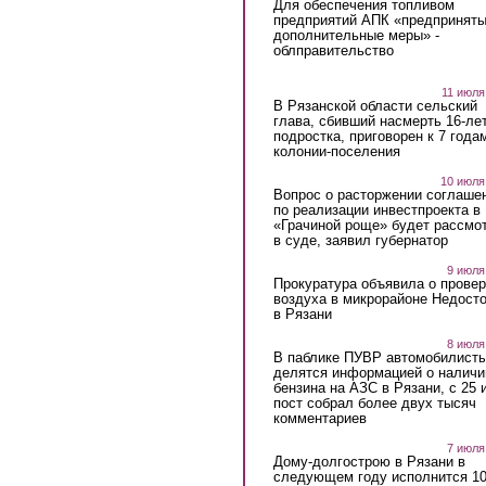
Для обеспечения топливом
предприятий АПК «предпринят
дополнительные меры» -
облправительство
11 июля
В Рязанской области сельский
глава, сбивший насмерть 16-ле
подростка, приговорен к 7 года
колонии-поселения
10 июля
Вопрос о расторжении соглаше
по реализации инвестпроекта в
«Грачиной роще» будет рассмо
в суде, заявил губернатор
9 июля
Прокуратура объявила о провер
воздуха в микрорайоне Недост
в Рязани
8 июля
В паблике ПУВР автомобилист
делятся информацией о наличи
бензина на АЗС в Рязани, с 25 
пост собрал более двух тысяч
комментариев
7 июля
Дому-долгострою в Рязани в
следующем году исполнится 10