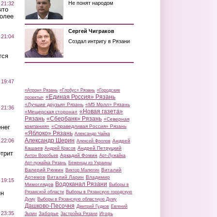
Не понят народом
 21:32
что
более
Сергей Чиграков
 21:04
Создал интригу в Рязани
тся
 19:47
«Атрон» Рязань
«Глобус» Рязань
«Городские
«Единая Россия» Рязань
проекты»
«Лучшие друзья» Рязань
«М5 Молл» Рязань
 21:36
«Новая газета»
«Мещерская сторона»
Рязань
«Сбербанк» Рязань
«Северная
нег
компания»
«Справедливая Россия» Рязань
«Яблоко» Рязань
Александр Чайка
Александр Шерин
 22:06
Андрей
Алексей Фролов
Кашаев
Андрей Петруцкий
Андрей Красов
трит
Аркадий Фомин
Антон Воробьев
Арт-Лужайка
Арт-лужайка Рязань
Беженцы из Украины
Валерий Рюмин
Виталий
Виктор Малюгин
Артемов
Виталий Ларин
Владимир
 19:15
Водоканал Рязани
Мимоглядов
Выборы в
ин
Рязанской области
Выборы в Рязанскую городскую
Думу
Выборы в Рязанскую областную Думу
Дашково-Песочня
Дмитрий Гудков
Евгений
 23:35
Заборье
Игорь
Зызин
Застройка Рязани