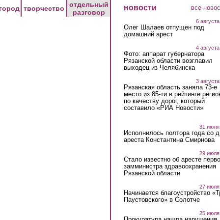
отдельный
новости
все ново
город
творчество
разговор
6 августа
Олег Шалаев отпущен под
домашний арест
4 августа
Фото: аппарат губернатора
Рязанской области возглавил
выходец из Челябинска
3 августа
Рязанская область заняла 73-е
место из 85-ти в рейтинге регио
по качеству дорог, который
составило «РИА Новости»
31 июля
Исполнилось полтора года со д
ареста Константина Смирнова
29 июля
Стало известно об аресте перво
замминистра здравоохранения
Рязанской области
27 июля
Начинается благоустройство «
Паустовского» в Солотче
25 июля
Прокуратура нашла нарушения