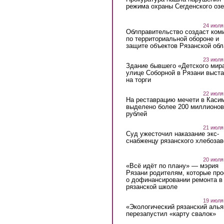
режима охраны Сегденского озе
24 июля
Облправительство создаст ком
по территориальной обороне и
защите объектов Рязанской обл
23 июля
Здание бывшего «Детского мир
улице Соборной в Рязани выст
на торги
22 июля
На реставрацию мечети в Каси
выделено более 200 миллионов
рублей
21 июля
Суд ужесточил наказание экс-
снабженцу рязанского хлебоза
20 июля
«Всё идёт по плану» — мэрия
Рязани родителям, которые пр
о дофинансировании ремонта в
рязанской школе
19 июля
«Экологический рязанский алья
перезапустил «карту свалок»