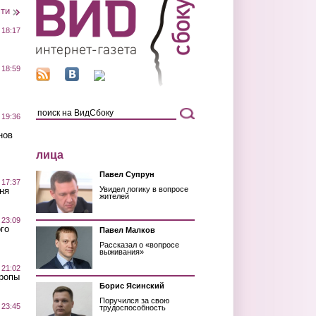
сти
 18:17
 18:59
 19:36
нов
лица
Павел Супрун
 17:37
Увидел логику в вопросе
ня
жителей
 23:09
го
Павел Малков
Рассказал о «вопросе
выживания»
 21:02
Тропы
Борис Ясинский
Поручился за свою
 23:45
трудоспособность