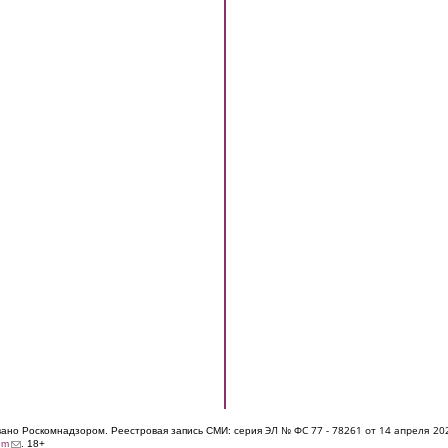
ЭЛ № ФС 77 - 7826
1 от 14 апреля 20
овано Роскомнадзором. Реестровая запись СМИ: серия
(link sends e-mail)
om
. 18+