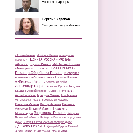
Не понят народом
Сергей Чиграков
Создал интригу в Рязани
«Атрон» Рязань
«Глобус» Рязань
«Городские
«Единая Россия» Рязань
проекты»
«Лучшие друзья» Рязань
«М5 Молл» Рязань
«Новая газета»
«Мещерская сторона»
Рязань
«Сбербанк» Рязань
«Северная
компания»
«Справедливая Россия» Рязань
«Яблоко» Рязань
Александр Чайка
Александр Шерин
Андрей
Алексей Фролов
Кашаев
Андрей Петруцкий
Андрей Красов
Аркадий Фомин
Антон Воробьев
Арт-Лужайка
Арт-лужайка Рязань
Беженцы из Украины
Валерий Рюмин
Виталий
Виктор Малюгин
Артемов
Виталий Ларин
Владимир
Водоканал Рязани
Мимоглядов
Выборы в
Рязанской области
Выборы в Рязанскую городскую
Думу
Выборы в Рязанскую областную Думу
Дашково-Песочня
Дмитрий Гудков
Евгений
Заборье
Игорь
Зызин
Застройка Рязани