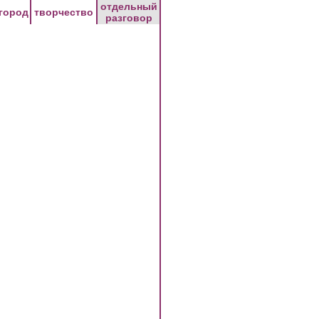
отдельный
город
творчество
разговор