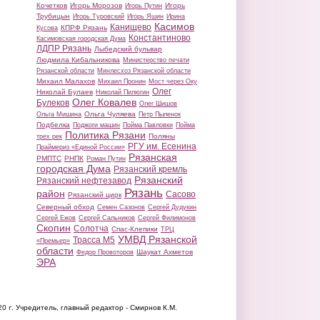
Кочетков
Игорь Морозов
Игорь
Игорь Путин
Трубицын
Игорь Туровский
Игорь Яшин
Ирина
Касимов
Канищево
КПРФ Рязань
Кусова
Константиново
Касимовская городская Дума
ЛДПР Рязань
Лыбедский бульвар
Людмила Кибальникова
Министерство печати
Рязанской области
Минлесхоз Рязанской области
Михаил Малахов
Михаил Пронин
Мост через Оку
Олег
Николай Булаев
Николай Пилюгин
Олег Ковалев
Булеков
Олег Шишов
Ольга Чуляева
Ольга Мишина
Петр Пыленок
Подбелка
Поджоги машин
Пойма Павловки
Пойма
Политика Рязани
Поляны
трех рек
РГУ им. Есенина
Праймериз «Единой России»
Рязанская
РМПТС
РНПК
Роман Путин
городская Дума
Рязанский кремль
Рязанский
Рязанский нефтезавод
Рязань
район
Сасово
Рязанский цирк
Северный обход
Семен Сазонов
Сергей Дудукин
Сергей Ежов
Сергей Сальников
Сергей Филимонов
Скопин
Солотча
Спас-Клепики
ТРЦ
УМВД Рязанской
Трасса М5
«Премьер»
области
Шаукат Ахметов
Федор Провоторов
ЭРА
20 г.
Учредитель, главный редактор - Смирнов К.М.