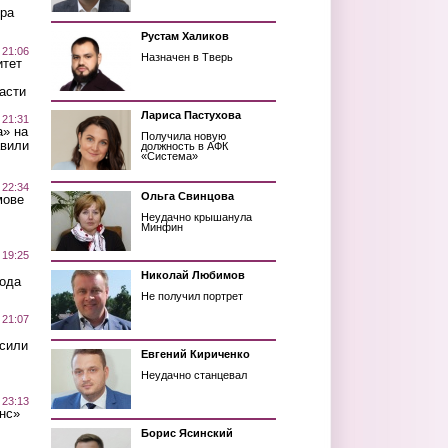
ра
Рустам Халиков
 21:06
Назначен в Тверь
итет
асти
Лариса Пастухова
 21:31
а» на
Получила новую
авили
должность в АФК
«Система»
 22:34
Ольга Свинцова
мове
Неудачно крышанула
Минфин
 19:25
Николай Любимов
вода
Не получил портрет
 21:07
осили
Евгений Кириченко
Неудачно станцевал
 23:13
нс»
Борис Ясинский