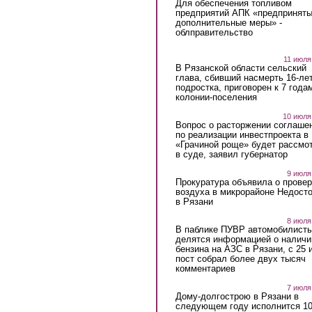
Для обеспечения топливом
предприятий АПК «предпринят
дополнительные меры» -
облправительство
11 июля
В Рязанской области сельский
глава, сбивший насмерть 16-ле
подростка, приговорен к 7 года
колонии-поселения
10 июля
Вопрос о расторжении соглаше
по реализации инвестпроекта в
«Грачиной роще» будет рассмо
в суде, заявил губернатор
9 июля
Прокуратура объявила о провер
воздуха в микрорайоне Недост
в Рязани
8 июля
В паблике ПУВР автомобилист
делятся информацией о наличи
бензина на АЗС в Рязани, с 25 
пост собрал более двух тысяч
комментариев
7 июля
Дому-долгострою в Рязани в
следующем году исполнится 10