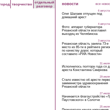
отдельный
новости
все ново
город
творчество
разговор
6 августа
Олег Шалаев отпущен под
домашний арест
4 августа
Фото: аппарат губернатора
Рязанской области возглавил
выходец из Челябинска
3 августа
Рязанская область заняла 73-е
место из 85-ти в рейтинге регио
по качеству дорог, который
составило «РИА Новости»
31 июля
Исполнилось полтора года со д
ареста Константина Смирнова
29 июля
Стало известно об аресте перво
замминистра здравоохранения
Рязанской области
27 июля
Начинается благоустройство «
Паустовского» в Солотче
25 июля
Прокуратура нашла нарушения