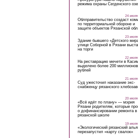
режима охраны Сегденского озе
24 июля
Облправительство создаст ком
по территориальной обороне и
защите объектов Рязанской обл
23 июля
Здание бывшего «Детского мир
улице Соборной в Рязани выст
на торги
22 июля
На реставрацию мечети в Каси
выделено более 200 миллионов
рублей
21 июля
Суд ужесточил наказание экс-
снабженцу рязанского хлебоза
20 июля
«Всё идёт по плану» — мэрия
Рязани родителям, которые пр
о дофинансировании ремонта в
рязанской школе
19 июля
«Экологический рязанский алья
перезапустил «карту свалок»