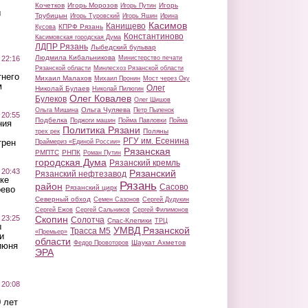
Кочетков
Игорь Морозов
Игорь
Игорь Путин
ы
Трубицын
Игорь Туровский
Игорь Яшин
Ирина
Касимов
Канищево
КПРФ Рязань
Кусова
Константиново
Касимовская городская Дума
ЛДПР Рязань
Лыбедский бульвар
Людмила Кибальникова
 22:16
Министерство печати
Рязанской области
Минлесхоз Рязанской области
тнего
Михаил Малахов
Михаил Пронин
Мост через Оку
м
Олег
Николай Булаев
Николай Пилюгин
Олег Ковалев
Булеков
Олег Шишов
Ольга Чуляева
Ольга Мишина
Петр Пыленок
 20:55
Подбелка
Поджоги машин
Пойма Павловки
Пойма
ния
Политика Рязани
Поляны
трех рек
РГУ им. Есенина
трен
Праймериз «Единой России»
Рязанская
РМПТС
РНПК
Роман Путин
городская Дума
Рязанский кремль
 20:43
Рязанский
Рязанский нефтезавод
ке
Рязань
район
Сасово
Рязанский цирк
оево
Северный обход
Семен Сазонов
Сергей Дудукин
Сергей Ежов
Сергей Сальников
Сергей Филимонов
 23:25
Скопин
Солотча
Спас-Клепики
ТРЦ
ы
УМВД Рязанской
Трасса М5
«Премьер»
и
области
Шаукат Ахметов
Федор Провоторов
июня
ЭРА
 20:08
 лет