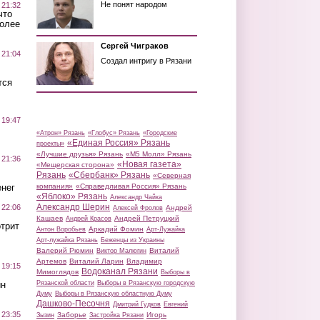
Не понят народом
 21:32
что
более
Сергей Чиграков
 21:04
Создал интригу в Рязани
тся
 19:47
«Атрон» Рязань
«Глобус» Рязань
«Городские
«Единая Россия» Рязань
проекты»
«Лучшие друзья» Рязань
«М5 Молл» Рязань
 21:36
«Новая газета»
«Мещерская сторона»
Рязань
«Сбербанк» Рязань
«Северная
нег
компания»
«Справедливая Россия» Рязань
«Яблоко» Рязань
Александр Чайка
Александр Шерин
 22:06
Андрей
Алексей Фролов
Кашаев
Андрей Петруцкий
Андрей Красов
трит
Аркадий Фомин
Антон Воробьев
Арт-Лужайка
Арт-лужайка Рязань
Беженцы из Украины
Валерий Рюмин
Виталий
Виктор Малюгин
Артемов
Виталий Ларин
Владимир
 19:15
Водоканал Рязани
Мимоглядов
Выборы в
ин
Рязанской области
Выборы в Рязанскую городскую
Думу
Выборы в Рязанскую областную Думу
Дашково-Песочня
Дмитрий Гудков
Евгений
 23:35
Заборье
Игорь
Зызин
Застройка Рязани