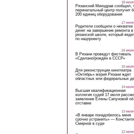
18 июля
Рязанский Минздрав сообщил, 
перинатальный центр получит 
200 единиц оборудования
17 июля
Родители сообщили о нехватке
денег на завершение ремонта в
рязанской школе, который веде
по нацпроекту
16 июля
В Рязани проведут фестиваль
«Сделано/рождён в СССР»
15 июля
Для реконструкции кинотеатра
«Октябрь» мэрия Рязани ждет
областных или федеральных де
14 июля
Высшая квалификационная
коллегия судей 17 июля рассмо
заявление Елены Сапуновой об
отставке
13 июля
«В январе понадобилось меня
срочно устранить» — Констант
Смирнов в суде
12 июля