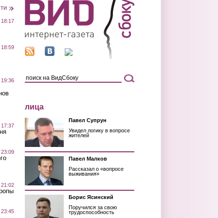
сти
 18:17
 18:59
 19:36
нов
лица
Павел Супрун
 17:37
Увидел логику в вопросе
ня
жителей
 23:09
го
Павел Малков
Рассказал о «вопросе
выживания»
 21:02
Тропы
Борис Ясинский
Поручился за свою
 23:45
трудоспособность