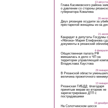
13 августа
Глава Касимовского района зая
о давлении со стороны рязанск
губернатора Ковалева
26 июля
Двух рязанцев осудили за убий
престарелой женщины из-за ден
21 июля
Кандидат в депутаты Госдумы 
«Яблока» Мария Епифанова сд
документы в рязанский облизби
4 февраля
Общественная палата РФ
вмешалась в дело о ЧП на
территории управляющей комп
Владислава Хаустова
29 января
В Рязанской области уменьшил
величина прожиточного миниму
13 января
Рязанская ГИБДД: благодаря
принятым мерам во вторник не
зарегистрировано ДТП с
пострадавшими
19 декабря
На Солотчинском шоссе