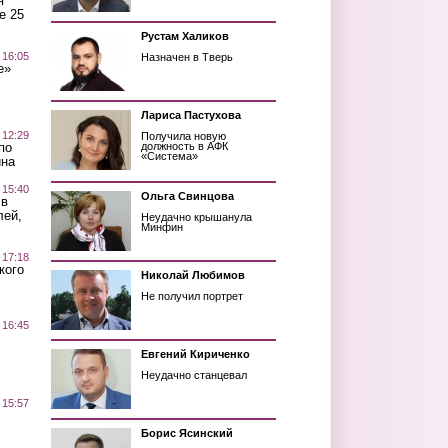
я
е 25
Рустам Халиков
 16:05
Назначен в Тверь
е»
Лариса Пастухова
 12:29
Получила новую
по
должность в АФК
«Система»
ина
 15:40
Ольга Свинцова
 в
лей,
Неудачно крышанула
Минфин
 17:18
кого
Николай Любимов
Не получил портрет
 16:45
Евгений Кириченко
Неудачно станцевал
 15:57
Борис Ясинский