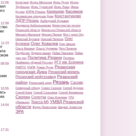
 22:06
Кочетков
Игорь Морозов
Игорь
Игорь Путин
вил
Трубицын
Игорь Туровский
Игорь Яшин
Ирина
ого
Касимов
Канищево
КПРФ Рязань
Кусова
Константиново
Касимовская городская Дума
ЛДПР Рязань
Лыбедский бульвар
 12:58
Людмила Кибальникова
Министерство печати
ство
Рязанской области
Минлесхоз Рязанской области
ег
Михаил Малахов
Михаил Пронин
Мост через Оку
Олег
Николай Булаев
Николай Пилюгин
 11:23
Олег Ковалев
Булеков
Олег Шишов
от
Ольга Чуляева
Ольга Мишина
Петр Пыленок
ала
Подбелка
Поджоги машин
Пойма Павловки
Пойма
рком
Политика Рязани
Поляны
трех рек
РГУ им. Есенина
Праймериз «Единой России»
 08:59
Рязанская
РМПТС
РНПК
Роман Путин
городская Дума
Рязанский кремль
ании
Рязанский
Рязанский нефтезавод
Рязань
район
Сасово
Рязанский цирк
Северный обход
 10:55
Семен Сазонов
Сергей Дудукин
ась
Сергей Ежов
Сергей Сальников
Сергей Филимонов
ма
Скопин
Солотча
Спас-Клепики
ТРЦ
УМВД Рязанской
Трасса М5
«Премьер»
 14:04
области
Шаукат Ахметов
Федор Провоторов
ЭРА
 17:31