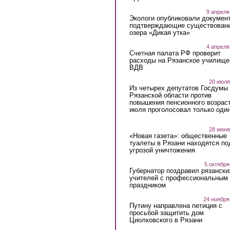
9 апреля
Экологи опубликовали докумен
подтверждающие существован
озера «Дикая утка»
4 апреля
Счетная палата РФ проверит
расходы на Рязанское училище
ВДВ
20 июля
Из четырех депутатов Госдумы 
Рязанской области против
повышения пенсионного возраст
июля проголосовал только оди
28 июня
«Новая газета»: общественные
туалеты в Рязани находятся по
угрозой уничтожения
5 октября
Губернатор поздравил рязански
учителей с профессиональным
праздником
24 ноября
Путину направлена петиция с
просьбой защитить дом
Циолковского в Рязани