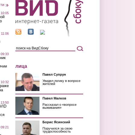
сти
 10:05
ной
о
 11:06
й
 09:33
ник
лица
ичии
Павел Супрун
Увидел логику в вопросе
 10:32
жителей
краже
на
Павел Малков
 13:50
Рассказал о «вопросе
OVID
выживания»
тся
Борис Ясинский
 09:21
Поручился за свою
трудоспособность