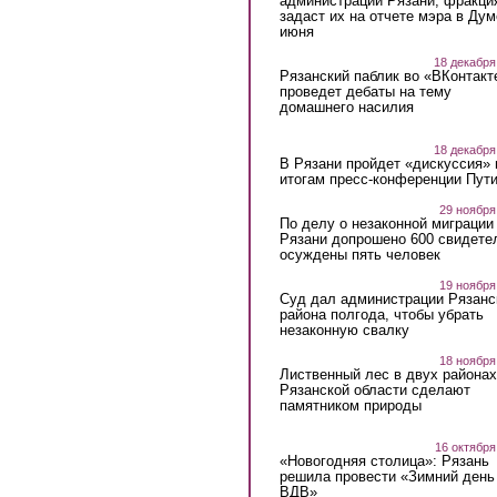
администрации Рязани, фракци
задаст их на отчете мэра в Дум
июня
18 декабря
Рязанский паблик во «ВКонтакт
проведет дебаты на тему
домашнего насилия
18 декабря
В Рязани пройдет «дискуссия» 
итогам пресс-конференции Пут
29 ноября
По делу о незаконной миграции
Рязани допрошено 600 свидете
осуждены пять человек
19 ноября
Суд дал администрации Рязанс
района полгода, чтобы убрать
незаконную свалку
18 ноября
Лиственный лес в двух районах
Рязанской области сделают
памятником природы
16 октября
«Новогодняя столица»: Рязань
решила провести «Зимний день
ВДВ»