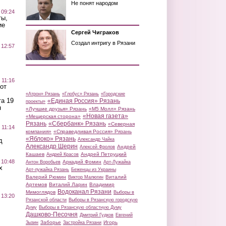
Не понят народом
 09:24
ты,
ие
Сергей Чиграков
Создал интригу в Рязани
 12:57
 11:16
от
«Атрон» Рязань
«Глобус» Рязань
«Городские
а 19
«Единая Россия» Рязань
проекты»
н
«Лучшие друзья» Рязань
«М5 Молл» Рязань
«Новая газета»
«Мещерская сторона»
Рязань
«Сбербанк» Рязань
«Северная
 11:14
компания»
«Справедливая Россия» Рязань
«Яблоко» Рязань
д
Александр Чайка
Александр Шерин
Андрей
Алексей Фролов
Кашаев
Андрей Петруцкий
Андрей Красов
 10:48
Аркадий Фомин
Антон Воробьев
Арт-Лужайка
х
Арт-лужайка Рязань
Беженцы из Украины
Валерий Рюмин
Виталий
Виктор Малюгин
Артемов
Виталий Ларин
Владимир
Водоканал Рязани
Мимоглядов
Выборы в
 13:20
Рязанской области
Выборы в Рязанскую городскую
Думу
Выборы в Рязанскую областную Думу
Дашково-Песочня
Дмитрий Гудков
Евгений
Заборье
Игорь
Зызин
Застройка Рязани