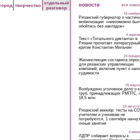
отдельный
новости
все ново
город
творчество
разговор
16 ноября
Рязанский губернатор о частич
мобилизации: «невозможно был
обойтись без накладок»
4 апреля
Текст «Тотального диктанта» в
Рязани прочитает литературны
критик Константин Мильчин
24 января
Жилинспекция составила опрос
для рязанских управляющих
компаний, включив пункт о нал
судимости
25 марта
Возбуждено уголовное дело о 
труб, принадлежащих РМПТС, 
18,5 млн
19 августа
Рязанский минобр: тесты на C
учителям и ученикам не
потребуются, 1 сентября начну
очные занятия
4 июня
ЛДПР собирает вопросы к