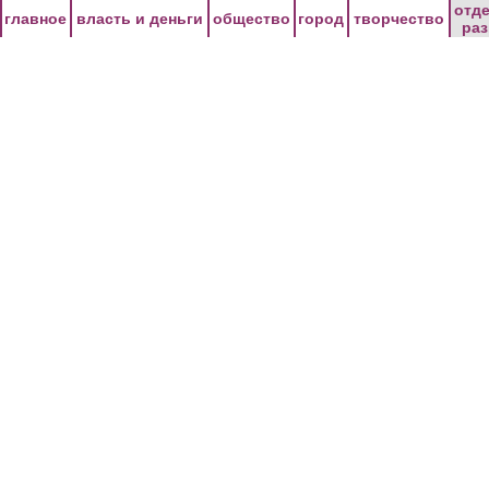
Перейти к основному содержанию
отд
главное
власть и деньги
общество
город
творчество
ра