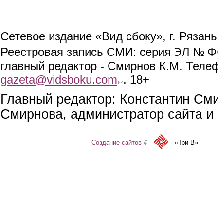
Сетевое издание «Вид сбоку», г. Рязан
ЭЛ № ФС
Реестровая запись СМИ: серия
главный редактор - Смирнов К.М. Телефо
gazeta@vidsboku.com
(link sends e-mail)
. 18+
Главный редактор: Константин См
Смирнова, администратор сайта и 
Создание сайтов
(link is external)
«Три-В»