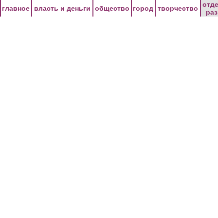
Перейти к основному содержанию
отд
главное
власть и деньги
общество
город
творчество
ра