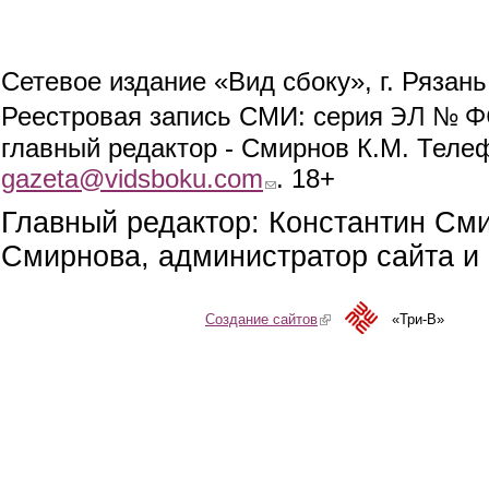
Сетевое издание «Вид сбоку», г. Рязан
ЭЛ № ФС
Реестровая запись СМИ: серия
главный редактор - Смирнов К.М. Телефо
gazeta@vidsboku.com
(link sends e-mail)
. 18+
Главный редактор: Константин См
Смирнова, администратор сайта и 
Создание сайтов
(link is external)
«Три-В»