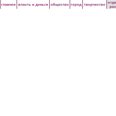
Перейти к основному содержанию
отд
главное
власть и деньги
общество
город
творчество
ра