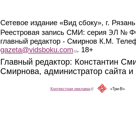
Сетевое издание «Вид сбоку», г. Рязан
ЭЛ № ФС
Реестровая запись СМИ: серия
главный редактор - Смирнов К.М. Телефо
gazeta@vidsboku.com
(link sends e-mail)
. 18+
Главный редактор: Константин См
Смирнова, администратор сайта и 
Контекстная реклама
(link is external)
«Три-В»