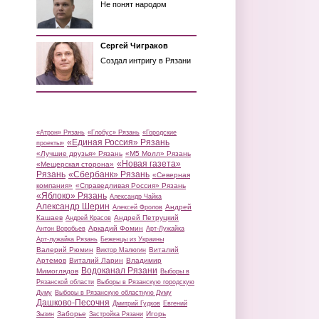
Не понят народом
Сергей Чиграков
Создал интригу в Рязани
«Атрон» Рязань
«Глобус» Рязань
«Городские
«Единая Россия» Рязань
проекты»
«Лучшие друзья» Рязань
«М5 Молл» Рязань
«Новая газета»
«Мещерская сторона»
Рязань
«Сбербанк» Рязань
«Северная
компания»
«Справедливая Россия» Рязань
«Яблоко» Рязань
Александр Чайка
Александр Шерин
Андрей
Алексей Фролов
Кашаев
Андрей Петруцкий
Андрей Красов
Аркадий Фомин
Антон Воробьев
Арт-Лужайка
Арт-лужайка Рязань
Беженцы из Украины
Валерий Рюмин
Виталий
Виктор Малюгин
Артемов
Виталий Ларин
Владимир
Водоканал Рязани
Мимоглядов
Выборы в
Рязанской области
Выборы в Рязанскую городскую
Думу
Выборы в Рязанскую областную Думу
Дашково-Песочня
Дмитрий Гудков
Евгений
Заборье
Игорь
Зызин
Застройка Рязани