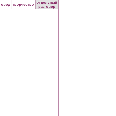
отдельный
город
творчество
разговор