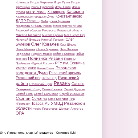
Кочетков
Игорь Морозов
Игорь
Игорь Путин
Трубицын
Игорь Туровский
Игорь Яшин
Ирина
Касимов
Канищево
КПРФ Рязань
Кусова
Константиново
Касимовская городская Дума
ЛДПР Рязань
Лыбедский бульвар
Людмила Кибальникова
Министерство печати
Рязанской области
Минлесхоз Рязанской области
Михаил Малахов
Михаил Пронин
Мост через Оку
Олег
Николай Булаев
Николай Пилюгин
Олег Ковалев
Булеков
Олег Шишов
Ольга Чуляева
Ольга Мишина
Петр Пыленок
Подбелка
Поджоги машин
Пойма Павловки
Пойма
Политика Рязани
Поляны
трех рек
РГУ им. Есенина
Праймериз «Единой России»
Рязанская
РМПТС
РНПК
Роман Путин
городская Дума
Рязанский кремль
Рязанский
Рязанский нефтезавод
Рязань
район
Сасово
Рязанский цирк
Северный обход
Семен Сазонов
Сергей Дудукин
Сергей Ежов
Сергей Сальников
Сергей Филимонов
Скопин
Солотча
Спас-Клепики
ТРЦ
УМВД Рязанской
Трасса М5
«Премьер»
области
Шаукат Ахметов
Федор Провоторов
ЭРА
20 г.
Учредитель, главный редактор - Смирнов К.М.