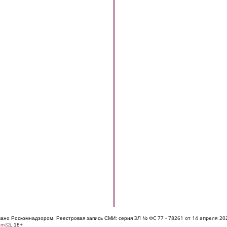
ЭЛ № ФС 77 - 7826
1 от 14 апреля 20
овано Роскомнадзором. Реестровая запись СМИ: серия
(link sends e-mail)
om
. 18+