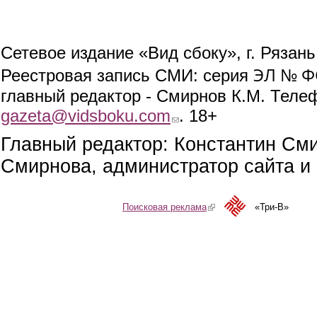
Сетевое издание «Вид сбоку», г. Рязан
ЭЛ № ФС
Реестровая запись СМИ: серия
главный редактор - Смирнов К.М. Телефо
gazeta@vidsboku.com
(link sends e-mail)
. 18+
Главный редактор: Константин См
Смирнова, администратор сайта и 
Поисковая реклама
(link is external)
«Три-В»