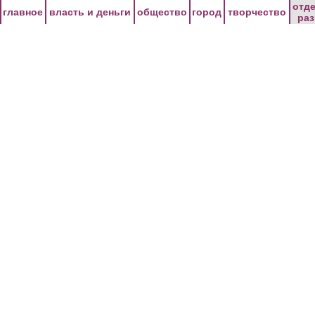
Перейти к основному содержанию
отд
главное
власть и деньги
общество
город
творчество
ра