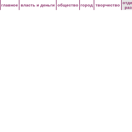
Перейти к основному содержанию
отд
главное
власть и деньги
общество
город
творчество
ра