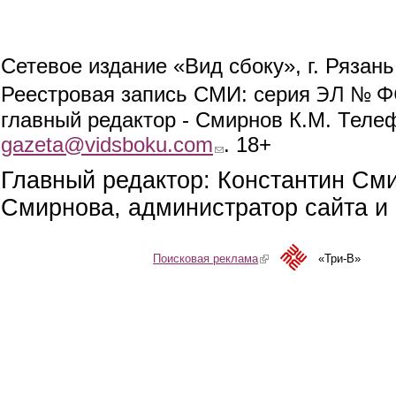
Сетевое издание «Вид сбоку», г. Рязан
ЭЛ № ФС
Реестровая запись СМИ: серия
главный редактор - Смирнов К.М. Телефо
gazeta@vidsboku.com
(link sends e-mail)
. 18+
Главный редактор: Константин См
Смирнова, администратор сайта и 
Поисковая реклама
(link is external)
«Три-В»