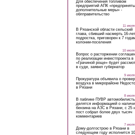
Для обеспечения топливом
предприятий АПК «предпринят
дополнительные меры» -
облправительство
11 июля
В Рязанской области сельский
глава, сбивший насмерть 16-ле
подростка, приговорен к 7 года
колонии-поселения
10 июля
Вопрос о расторжении соглаше
по реализации инвестпроекта в
«Грачиной роще» будет рассмо
в суде, заявил губернатор
9 июля
Прокуратура объявила о провер
воздуха в микрорайоне Недост
в Рязани
8 июля
В паблике ПУВР автомобилист
делятся информацией о наличи
бензина на АЗС в Рязани, с 25 
пост собрал более двух тысяч
комментариев
7 июля
Дому-долгострою в Рязани в
следующем году исполнится 10