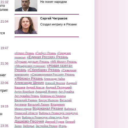
Не понят народом
 21:32
что
более
Сергей Чиграков
 21:04
Создал интригу в Рязани
тся
 19:47
«Атрон» Рязань
«Глобус» Рязань
«Городские
«Единая Россия» Рязань
проекты»
«Лучшие друзья» Рязань
«М5 Молл» Рязань
 21:36
«Новая газета»
«Мещерская сторона»
Рязань
«Сбербанк» Рязань
«Северная
нег
компания»
«Справедливая Россия» Рязань
«Яблоко» Рязань
Александр Чайка
Александр Шерин
 22:06
Андрей
Алексей Фролов
Кашаев
Андрей Петруцкий
Андрей Красов
трит
Аркадий Фомин
Антон Воробьев
Арт-Лужайка
Арт-лужайка Рязань
Беженцы из Украины
Валерий Рюмин
Виталий
Виктор Малюгин
Артемов
Виталий Ларин
Владимир
 19:15
Водоканал Рязани
Мимоглядов
Выборы в
ин
Рязанской области
Выборы в Рязанскую городскую
Думу
Выборы в Рязанскую областную Думу
Дашково-Песочня
Дмитрий Гудков
Евгений
 23:35
Заборье
Игорь
Зызин
Застройка Рязани