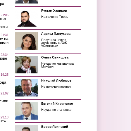
ра
Рустам Халиков
 21:06
Назначен в Тверь
итет
асти
Лариса Пастухова
 21:31
а» на
Получила новую
авили
должность в АФК
«Система»
 22:34
Ольга Свинцова
мове
Неудачно крышанула
Минфин
 19:25
Николай Любимов
вода
Не получил портрет
 21:07
осили
Евгений Кириченко
Неудачно станцевал
 23:13
нс»
Борис Ясинский