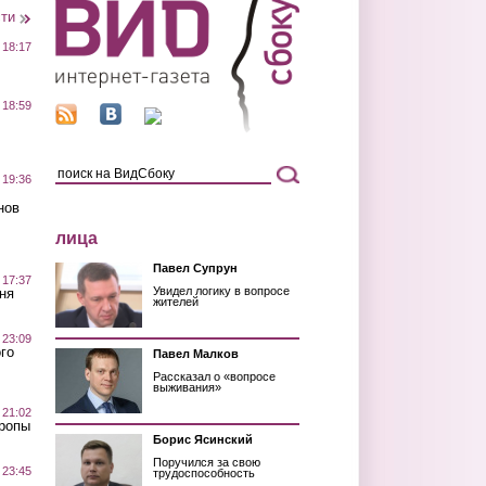
сти
 18:17
 18:59
 19:36
нов
лица
Павел Супрун
 17:37
Увидел логику в вопросе
ня
жителей
 23:09
го
Павел Малков
Рассказал о «вопросе
выживания»
 21:02
Тропы
Борис Ясинский
Поручился за свою
 23:45
трудоспособность