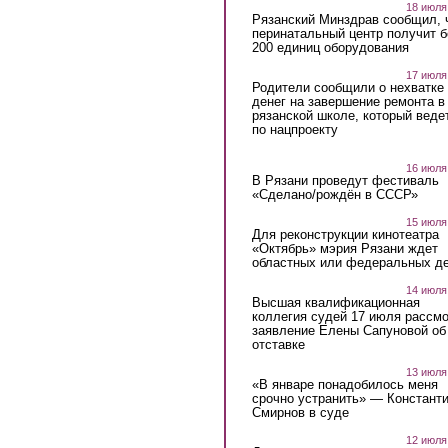
18 июля
Рязанский Минздрав сообщил, 
перинатальный центр получит 
200 единиц оборудования
17 июля
Родители сообщили о нехватке
денег на завершение ремонта в
рязанской школе, который веде
по нацпроекту
16 июля
В Рязани проведут фестиваль
«Сделано/рождён в СССР»
15 июля
Для реконструкции кинотеатра
«Октябрь» мэрия Рязани ждет
областных или федеральных де
14 июля
Высшая квалификационная
коллегия судей 17 июля рассмо
заявление Елены Сапуновой об
отставке
13 июля
«В январе понадобилось меня
срочно устранить» — Констант
Смирнов в суде
12 июля