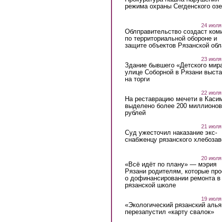
режима охраны Сегденского озе
24 июля
Облправительство создаст ком
по территориальной обороне и
защите объектов Рязанской обл
23 июля
Здание бывшего «Детского мир
улице Соборной в Рязани выст
на торги
22 июля
На реставрацию мечети в Каси
выделено более 200 миллионов
рублей
21 июля
Суд ужесточил наказание экс-
снабженцу рязанского хлебоза
20 июля
«Всё идёт по плану» — мэрия
Рязани родителям, которые пр
о дофинансировании ремонта в
рязанской школе
19 июля
«Экологический рязанский алья
перезапустил «карту свалок»