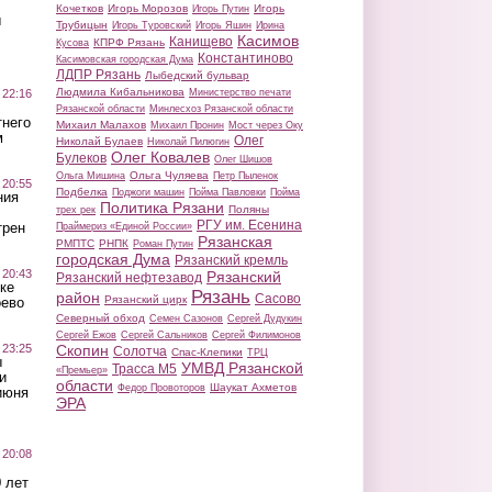
Кочетков
Игорь Морозов
Игорь
Игорь Путин
ы
Трубицын
Игорь Туровский
Игорь Яшин
Ирина
Касимов
Канищево
КПРФ Рязань
Кусова
Константиново
Касимовская городская Дума
ЛДПР Рязань
Лыбедский бульвар
Людмила Кибальникова
 22:16
Министерство печати
Рязанской области
Минлесхоз Рязанской области
тнего
Михаил Малахов
Михаил Пронин
Мост через Оку
м
Олег
Николай Булаев
Николай Пилюгин
Олег Ковалев
Булеков
Олег Шишов
Ольга Чуляева
Ольга Мишина
Петр Пыленок
 20:55
Подбелка
Поджоги машин
Пойма Павловки
Пойма
ния
Политика Рязани
Поляны
трех рек
РГУ им. Есенина
трен
Праймериз «Единой России»
Рязанская
РМПТС
РНПК
Роман Путин
городская Дума
Рязанский кремль
 20:43
Рязанский
Рязанский нефтезавод
ке
Рязань
район
Сасово
Рязанский цирк
оево
Северный обход
Семен Сазонов
Сергей Дудукин
Сергей Ежов
Сергей Сальников
Сергей Филимонов
 23:25
Скопин
Солотча
Спас-Клепики
ТРЦ
ы
УМВД Рязанской
Трасса М5
«Премьер»
и
области
Шаукат Ахметов
Федор Провоторов
июня
ЭРА
 20:08
 лет