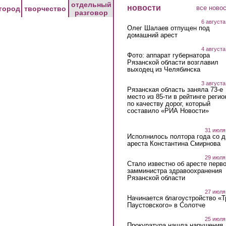
отдельный
новости
все ново
город
творчество
разговор
6 августа
Олег Шалаев отпущен под
домашний арест
4 августа
Фото: аппарат губернатора
Рязанской области возглавил
выходец из Челябинска
3 августа
Рязанская область заняла 73-е
место из 85-ти в рейтинге регио
по качеству дорог, который
составило «РИА Новости»
31 июля
Исполнилось полтора года со д
ареста Константина Смирнова
29 июля
Стало известно об аресте перво
замминистра здравоохранения
Рязанской области
27 июля
Начинается благоустройство «
Паустовского» в Солотче
25 июля
Прокуратура нашла нарушения