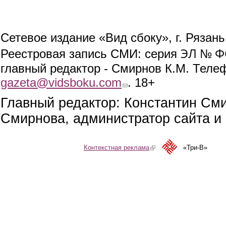
Сетевое издание «Вид сбоку», г. Рязан
ЭЛ № ФС
Реестровая запись СМИ: серия
главный редактор - Смирнов К.М. Телефо
gazeta@vidsboku.com
(link sends e-mail)
. 18+
Главный редактор: Константин См
Смирнова, администратор сайта и 
Контекстная реклама
(link is external)
«Три-В»