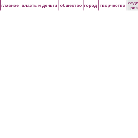
Перейти к основному содержанию
отд
главное
власть и деньги
общество
город
творчество
ра