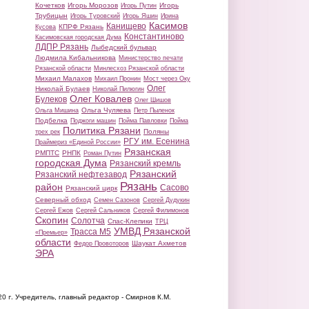
Кочетков
Игорь Морозов
Игорь
Игорь Путин
Трубицын
Игорь Туровский
Игорь Яшин
Ирина
Касимов
Канищево
КПРФ Рязань
Кусова
Константиново
Касимовская городская Дума
ЛДПР Рязань
Лыбедский бульвар
Людмила Кибальникова
Министерство печати
Рязанской области
Минлесхоз Рязанской области
Михаил Малахов
Михаил Пронин
Мост через Оку
Олег
Николай Булаев
Николай Пилюгин
Олег Ковалев
Булеков
Олег Шишов
Ольга Чуляева
Ольга Мишина
Петр Пыленок
Подбелка
Поджоги машин
Пойма Павловки
Пойма
Политика Рязани
Поляны
трех рек
РГУ им. Есенина
Праймериз «Единой России»
Рязанская
РМПТС
РНПК
Роман Путин
городская Дума
Рязанский кремль
Рязанский
Рязанский нефтезавод
Рязань
район
Сасово
Рязанский цирк
Северный обход
Семен Сазонов
Сергей Дудукин
Сергей Ежов
Сергей Сальников
Сергей Филимонов
Скопин
Солотча
Спас-Клепики
ТРЦ
УМВД Рязанской
Трасса М5
«Премьер»
области
Шаукат Ахметов
Федор Провоторов
ЭРА
20 г.
Учредитель, главный редактор - Смирнов К.М.