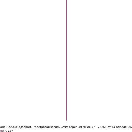
ЭЛ № ФС 77 - 7826
1 от 14 апреля 20
овано Роскомнадзором. Реестровая запись СМИ: серия
(link sends e-mail)
om
. 18+