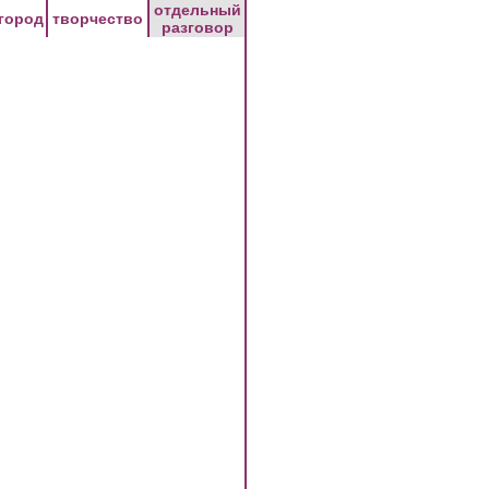
отдельный
город
творчество
разговор