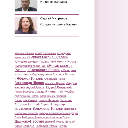
Не понят народом
Сергей Чиграков
Создал интригу в Рязани
«Атрон» Рязань
«Глобус» Рязань
«Городские
«Единая Россия» Рязань
проекты»
«Лучшие друзья» Рязань
«М5 Молл» Рязань
«Новая газета»
«Мещерская сторона»
Рязань
«Сбербанк» Рязань
«Северная
компания»
«Справедливая Россия» Рязань
«Яблоко» Рязань
Александр Чайка
Александр Шерин
Андрей
Алексей Фролов
Кашаев
Андрей Петруцкий
Андрей Красов
Аркадий Фомин
Антон Воробьев
Арт-Лужайка
Арт-лужайка Рязань
Беженцы из Украины
Валерий Рюмин
Виталий
Виктор Малюгин
Артемов
Виталий Ларин
Владимир
Водоканал Рязани
Мимоглядов
Выборы в
Рязанской области
Выборы в Рязанскую городскую
Думу
Выборы в Рязанскую областную Думу
Дашково-Песочня
Дмитрий Гудков
Евгений
Заборье
Игорь
Зызин
Застройка Рязани