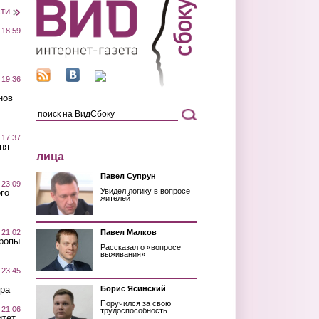
сти
 18:59
 19:36
нов
 17:37
ня
лица
Павел Супрун
 23:09
Увидел логику в вопросе
го
жителей
 21:02
Павел Малков
Тропы
Рассказал о «вопросе
выживания»
 23:45
ра
Борис Ясинский
Поручился за свою
 21:06
трудоспособность
итет