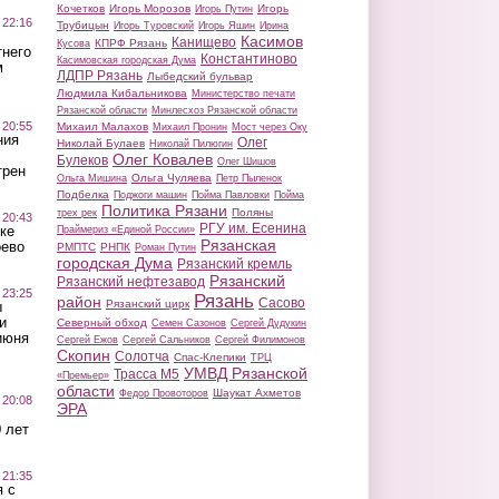
Кочетков
Игорь Морозов
Игорь
Игорь Путин
 22:16
Трубицын
Игорь Туровский
Игорь Яшин
Ирина
Касимов
Канищево
КПРФ Рязань
Кусова
тнего
Константиново
Касимовская городская Дума
м
ЛДПР Рязань
Лыбедский бульвар
Людмила Кибальникова
Министерство печати
Рязанской области
Минлесхоз Рязанской области
 20:55
Михаил Малахов
Михаил Пронин
Мост через Оку
ния
Олег
Николай Булаев
Николай Пилюгин
Олег Ковалев
Булеков
Олег Шишов
трен
Ольга Чуляева
Ольга Мишина
Петр Пыленок
Подбелка
Поджоги машин
Пойма Павловки
Пойма
Политика Рязани
Поляны
трех рек
 20:43
РГУ им. Есенина
ке
Праймериз «Единой России»
Рязанская
оево
РМПТС
РНПК
Роман Путин
городская Дума
Рязанский кремль
Рязанский
Рязанский нефтезавод
 23:25
Рязань
район
Сасово
Рязанский цирк
ы
и
Северный обход
Семен Сазонов
Сергей Дудукин
июня
Сергей Ежов
Сергей Сальников
Сергей Филимонов
Скопин
Солотча
Спас-Клепики
ТРЦ
УМВД Рязанской
Трасса М5
«Премьер»
области
Шаукат Ахметов
Федор Провоторов
 20:08
ЭРА
 лет
 21:35
 с