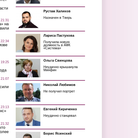
асти
Рустам Халиков
Назначен в Тверь
 21:31
а» на
авили
Лариса Пастухова
 22:34
Получила новую
мове
должность в АФК
«Система»
Ольга Свинцова
 19:25
Неудачно крышанула
вода
Минфин
 21:07
Николай Любимов
осили
Не получил портрет
 23:13
Евгений Кириченко
нс»
Неудачно станцевал
 21:32
что
более
Борис Ясинский