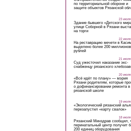
по территориальной обороне и
защите объектов Рязанской обл
23 июля
Здание бывшего «Детского мир
улице Соборной в Рязани выст
на торги
22 июля
На реставрацию мечети в Каси
выделено более 200 миллионов
рублей
21 июля
Суд ужесточил наказание экс-
снабженцу рязанского хлебоза
20 июля
«Всё идёт по плану» — мэрия
Рязани родителям, которые пр
о дофинансировании ремонта в
рязанской школе
19 июля
«Экологический рязанский алья
перезапустил «карту свалок»
18 июля
Рязанский Минздрав сообщил, 
перинатальный центр получит 
200 единиц оборудования