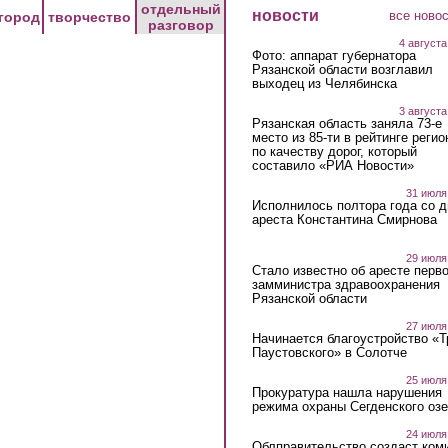
отдельный
новости
все ново
город
творчество
разговор
4 августа
Фото: аппарат губернатора
Рязанской области возглавил
выходец из Челябинска
3 августа
Рязанская область заняла 73-е
место из 85-ти в рейтинге регио
по качеству дорог, который
составило «РИА Новости»
31 июля
Исполнилось полтора года со д
ареста Константина Смирнова
29 июля
Стало известно об аресте перво
замминистра здравоохранения
Рязанской области
27 июля
Начинается благоустройство «
Паустовского» в Солотче
25 июля
Прокуратура нашла нарушения
режима охраны Сегденского озе
24 июля
Облправительство создаст ком