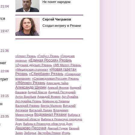
Не понят народом
 21:04
тся
Сергей Чиграков
Создал интригу в Рязани
 19:47
 21:36
«Атрон» Рязань
«Глобус» Рязань
«Городские
«Единая Россия» Рязань
проекты»
нег
«Лучшие друзья» Рязань
«М5 Молл» Рязань
«Новая газета»
«Мещерская сторона»
 22:06
Рязань
«Сбербанк» Рязань
«Северная
трит
компания»
«Справедливая Россия» Рязань
«Яблоко» Рязань
Александр Чайка
Александр Шерин
Андрей
Алексей Фролов
Кашаев
Андрей Петруцкий
Андрей Красов
 19:15
Аркадий Фомин
Антон Воробьев
Арт-Лужайка
Арт-лужайка Рязань
Беженцы из Украины
ин
Валерий Рюмин
Виталий
Виктор Малюгин
Артемов
Виталий Ларин
Владимир
Водоканал Рязани
Мимоглядов
Выборы в
 23:35
Рязанской области
Выборы в Рязанскую городскую
ы
Думу
Выборы в Рязанскую областную Думу
Дашково-Песочня
Дмитрий Гудков
Евгений
Заборье
Игорь
Зызин
Застройка Рязани