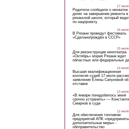
17 июля
Родители сообщили о нехватке
денег на завершение ремонта в
рязанской школе, который веде
по нацпроекту
16 июля
В Рязани проведут фестиваль
«Сделано/рождён в СССР»
15 июля
Для реконструкции кинотеатра
«Октябрь» мэрия Рязани ждет
областных или федеральных де
14 июля
Высшая квалификационная
коллегия судей 17 июля рассмо
заявление Елены Сапуновой об
отставке
13 июля
«В январе понадобилось меня
срочно устранить» — Констант
Смирнов в суде
12 июля
Для обеспечения топливом
предприятий АПК «предпринят
дополнительные меры» -
облправительство