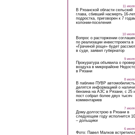
11 июля
В Рязанской области сельский
глава, сбивший насмерть 16-ле
подростка, приговорен к 7 года
колонии-поселения
10 июля
Вопрос о расторжении соглаше
по реализации инвестпроекта в
«Грачиной роще» будет рассмо
в суде, заявил губернатор
9 июля
Прокуратура объявила о провер
воздуха в микрорайоне Недост
в Рязани
8 июля
В паблике ПУВР автомобилист
делятся информацией о наличи
бензина на АЗС в Рязани, с 25 
пост собрал более двух тысяч
комментариев
7 июля
Дому-долгострою в Рязани в
следующем году исполнится 10
– дольщики
6 июля
Фото: Павел Малков встретился