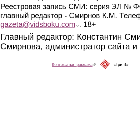
ЭЛ № ФС
Реестровая запись СМИ: серия
главный редактор - Смирнов К.М. Телефо
gazeta@vidsboku.com
(link sends e-mail)
. 18+
Главный редактор: Константин См
Смирнова, администратор сайта и 
Контекстная реклама
(link is external)
«Три-В»