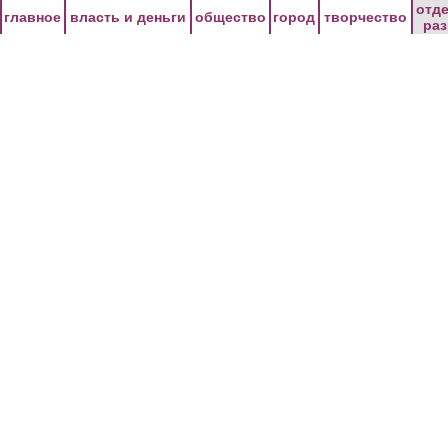
Перейти к основному содержанию
отд
главное
власть и деньги
общество
город
творчество
ра