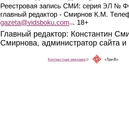
ЭЛ № ФС
Реестровая запись СМИ: серия
главный редактор - Смирнов К.М. Телефо
gazeta@vidsboku.com
(link sends e-mail)
. 18+
Главный редактор: Константин См
Смирнова, администратор сайта и 
Контекстная реклама
(link is external)
«Три-В»