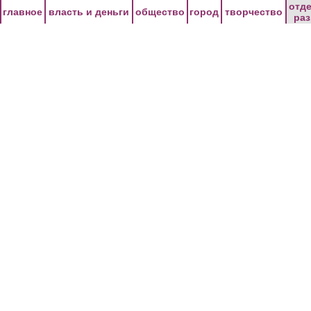
Перейти к основному содержанию
отд
главное
власть и деньги
общество
город
творчество
ра