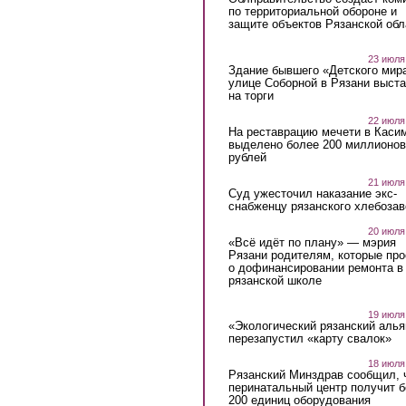
по территориальной обороне и
защите объектов Рязанской обл
23 июля
Здание бывшего «Детского мир
улице Соборной в Рязани выст
на торги
22 июля
На реставрацию мечети в Каси
выделено более 200 миллионов
рублей
21 июля
Суд ужесточил наказание экс-
снабженцу рязанского хлебоза
20 июля
«Всё идёт по плану» — мэрия
Рязани родителям, которые пр
о дофинансировании ремонта в
рязанской школе
19 июля
«Экологический рязанский алья
перезапустил «карту свалок»
18 июля
Рязанский Минздрав сообщил, 
перинатальный центр получит 
200 единиц оборудования