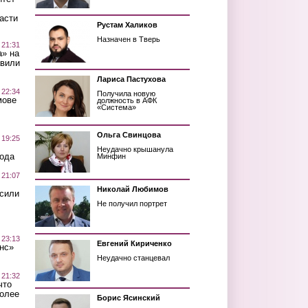
асти
Рустам Халиков
Назначен в Тверь
 21:31
а» на
авили
Лариса Пастухова
 22:34
Получила новую
мове
должность в АФК
«Система»
Ольга Свинцова
 19:25
Неудачно крышанула
вода
Минфин
 21:07
Николай Любимов
осили
Не получил портрет
 23:13
Евгений Кириченко
нс»
Неудачно станцевал
 21:32
что
более
Борис Ясинский