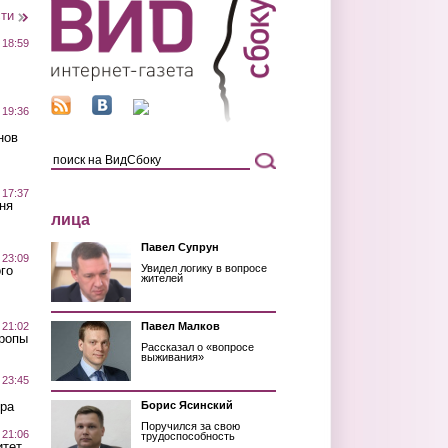
сти
 18:59
 19:36
нов
 17:37
ня
лица
Павел Супрун
 23:09
Увидел логику в вопросе
го
жителей
 21:02
Павел Малков
Тропы
Рассказал о «вопросе
выживания»
 23:45
ра
Борис Ясинский
Поручился за свою
 21:06
трудоспособность
итет