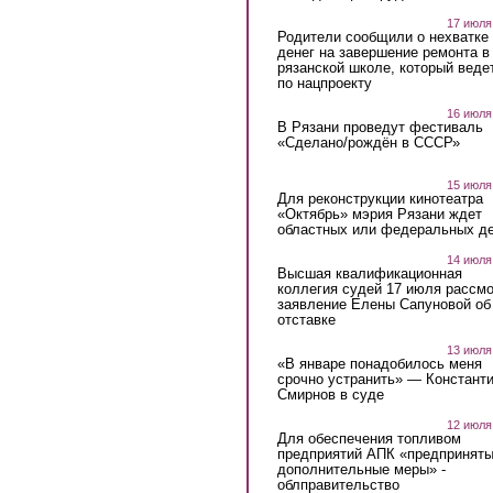
17 июля
Родители сообщили о нехватке
денег на завершение ремонта в
рязанской школе, который веде
по нацпроекту
16 июля
В Рязани проведут фестиваль
«Сделано/рождён в СССР»
15 июля
Для реконструкции кинотеатра
«Октябрь» мэрия Рязани ждет
областных или федеральных де
14 июля
Высшая квалификационная
коллегия судей 17 июля рассмо
заявление Елены Сапуновой об
отставке
13 июля
«В январе понадобилось меня
срочно устранить» — Констант
Смирнов в суде
12 июля
Для обеспечения топливом
предприятий АПК «предпринят
дополнительные меры» -
облправительство