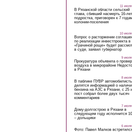
11 июля
В Рязанской области сельский
глава, сбивший насмерть 16-ле
подростка, приговорен к 7 года
колонии-поселения
10 июля
Вопрос о расторжении соглаше
по реализации инвестпроекта в
«Грачиной роще» будет рассмо
в суде, заявил губернатор
9 июля
Прокуратура объявила о провер
воздуха в микрорайоне Недост
в Рязани
8 июля
В паблике ПУВР автомобилист
делятся информацией о наличи
бензина на АЗС в Рязани, с 25 
пост собрал более двух тысяч
комментариев
7 июля
Дому-долгострою в Рязани в
следующем году исполнится 10
– дольщики
6 июля
Фото: Павел Малков встретился