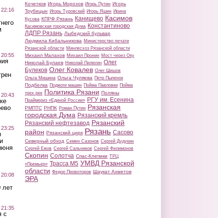
Кочетков
Игорь Морозов
Игорь
Игорь Путин
 22:16
Трубицын
Игорь Туровский
Игорь Яшин
Ирина
Касимов
Канищево
КПРФ Рязань
Кусова
тнего
Константиново
Касимовская городская Дума
м
ЛДПР Рязань
Лыбедский бульвар
Людмила Кибальникова
Министерство печати
Рязанской области
Минлесхоз Рязанской области
 20:55
Михаил Малахов
Михаил Пронин
Мост через Оку
ния
Олег
Николай Булаев
Николай Пилюгин
Олег Ковалев
Булеков
Олег Шишов
трен
Ольга Чуляева
Ольга Мишина
Петр Пыленок
Подбелка
Поджоги машин
Пойма Павловки
Пойма
Политика Рязани
Поляны
трех рек
 20:43
РГУ им. Есенина
ке
Праймериз «Единой России»
Рязанская
оево
РМПТС
РНПК
Роман Путин
городская Дума
Рязанский кремль
Рязанский
Рязанский нефтезавод
 23:25
Рязань
район
Сасово
Рязанский цирк
ы
и
Северный обход
Семен Сазонов
Сергей Дудукин
июня
Сергей Ежов
Сергей Сальников
Сергей Филимонов
Скопин
Солотча
Спас-Клепики
ТРЦ
УМВД Рязанской
Трасса М5
«Премьер»
области
Шаукат Ахметов
Федор Провоторов
 20:08
ЭРА
 лет
 21:35
 с