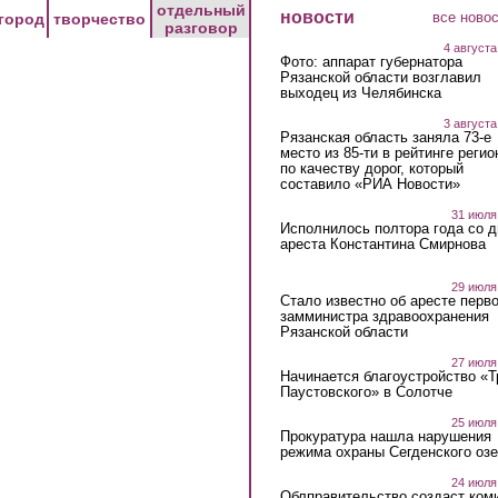
отдельный
новости
все ново
город
творчество
разговор
4 августа
Фото: аппарат губернатора
Рязанской области возглавил
выходец из Челябинска
3 августа
Рязанская область заняла 73-е
место из 85-ти в рейтинге регио
по качеству дорог, который
составило «РИА Новости»
31 июля
Исполнилось полтора года со д
ареста Константина Смирнова
29 июля
Стало известно об аресте перво
замминистра здравоохранения
Рязанской области
27 июля
Начинается благоустройство «
Паустовского» в Солотче
25 июля
Прокуратура нашла нарушения
режима охраны Сегденского озе
24 июля
Облправительство создаст ком