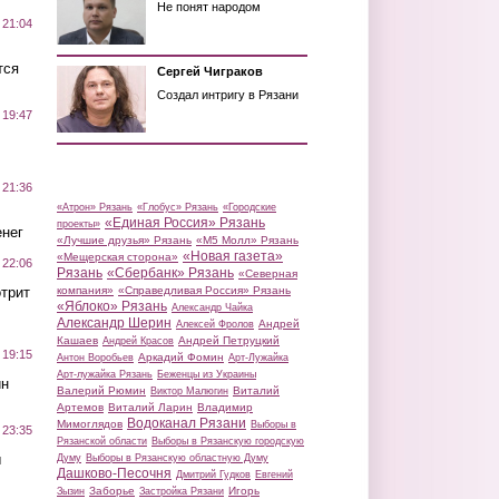
Не понят народом
 21:04
тся
Сергей Чиграков
Создал интригу в Рязани
 19:47
 21:36
«Атрон» Рязань
«Глобус» Рязань
«Городские
«Единая Россия» Рязань
проекты»
нег
«Лучшие друзья» Рязань
«М5 Молл» Рязань
«Новая газета»
«Мещерская сторона»
 22:06
Рязань
«Сбербанк» Рязань
«Северная
трит
компания»
«Справедливая Россия» Рязань
«Яблоко» Рязань
Александр Чайка
Александр Шерин
Андрей
Алексей Фролов
Кашаев
Андрей Петруцкий
Андрей Красов
 19:15
Аркадий Фомин
Антон Воробьев
Арт-Лужайка
Арт-лужайка Рязань
Беженцы из Украины
ин
Валерий Рюмин
Виталий
Виктор Малюгин
Артемов
Виталий Ларин
Владимир
Водоканал Рязани
Мимоглядов
Выборы в
 23:35
Рязанской области
Выборы в Рязанскую городскую
ы
Думу
Выборы в Рязанскую областную Думу
Дашково-Песочня
Дмитрий Гудков
Евгений
Заборье
Игорь
Зызин
Застройка Рязани