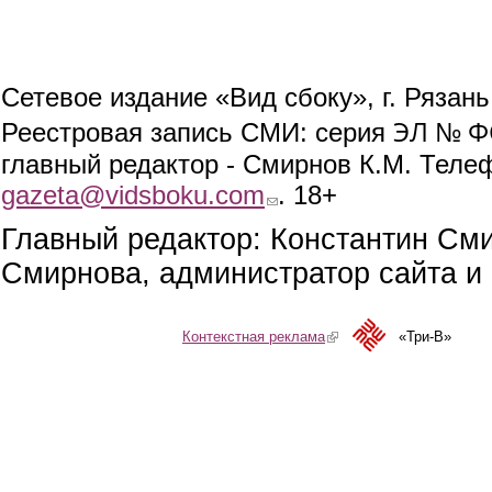
Сетевое издание «Вид сбоку», г. Рязан
ЭЛ № ФС
Реестровая запись СМИ: серия
главный редактор - Смирнов К.М. Телефо
gazeta@vidsboku.com
(link sends e-mail)
. 18+
Главный редактор: Константин См
Смирнова, администратор сайта и 
Контекстная реклама
(link is external)
«Три-В»