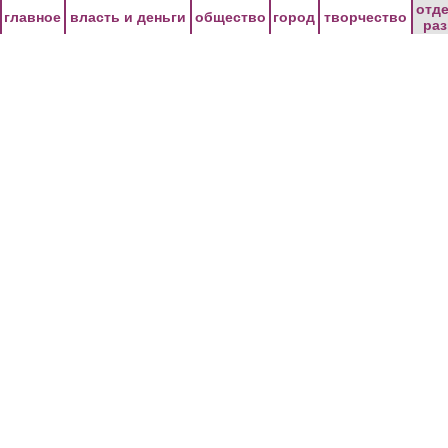
Перейти к основному содержанию
отд
главное
власть и деньги
общество
город
творчество
ра