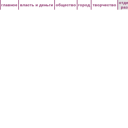
Перейти к основному содержанию
отд
главное
власть и деньги
общество
город
творчество
ра