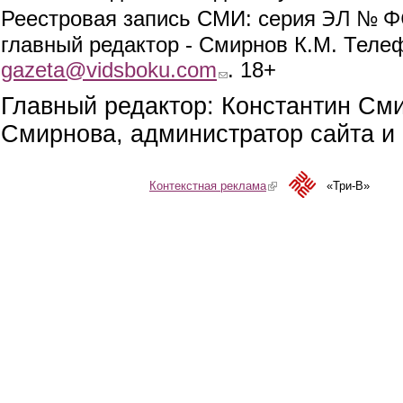
ЭЛ № ФС
Реестровая запись СМИ: серия
главный редактор - Смирнов К.М. Телефо
gazeta@vidsboku.com
(link sends e-mail)
. 18+
Главный редактор: Константин См
Смирнова, администратор сайта и 
Контекстная реклама
(link is external)
«Три-В»