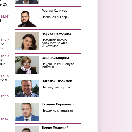
я
е 25
Рустам Халиков
 16:05
Назначен в Тверь
е»
Лариса Пастухова
 12:29
Получила новую
по
должность в АФК
«Система»
ина
 15:40
Ольга Свинцова
 в
лей,
Неудачно крышанула
Минфин
 17:18
кого
Николай Любимов
Не получил портрет
 16:45
Евгений Кириченко
Неудачно станцевал
 15:57
Борис Ясинский