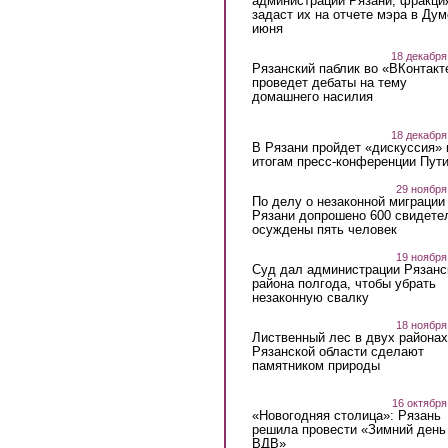
администрации Рязани, фракци
задаст их на отчете мэра в Дум
июня
18 декабря
Рязанский паблик во «ВКонтакт
проведет дебаты на тему
домашнего насилия
18 декабря
В Рязани пройдет «дискуссия» 
итогам пресс-конференции Пут
29 ноября
По делу о незаконной миграции
Рязани допрошено 600 свидете
осуждены пять человек
19 ноября
Суд дал администрации Рязанс
района полгода, чтобы убрать
незаконную свалку
18 ноября
Лиственный лес в двух районах
Рязанской области сделают
памятником природы
16 октября
«Новогодняя столица»: Рязань
решила провести «Зимний день
ВДВ»