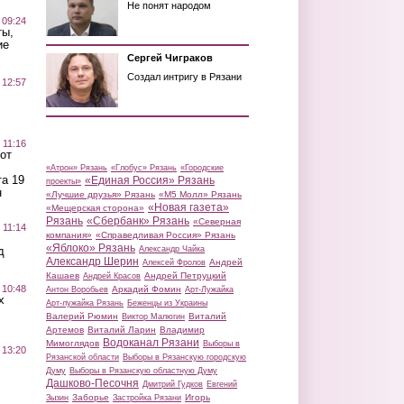
Не понят народом
 09:24
ты,
ие
Сергей Чиграков
Создал интригу в Рязани
 12:57
 11:16
от
«Атрон» Рязань
«Глобус» Рязань
«Городские
а 19
«Единая Россия» Рязань
проекты»
н
«Лучшие друзья» Рязань
«М5 Молл» Рязань
«Новая газета»
«Мещерская сторона»
Рязань
«Сбербанк» Рязань
«Северная
 11:14
компания»
«Справедливая Россия» Рязань
«Яблоко» Рязань
д
Александр Чайка
Александр Шерин
Андрей
Алексей Фролов
Кашаев
Андрей Петруцкий
Андрей Красов
 10:48
Аркадий Фомин
Антон Воробьев
Арт-Лужайка
х
Арт-лужайка Рязань
Беженцы из Украины
Валерий Рюмин
Виталий
Виктор Малюгин
Артемов
Виталий Ларин
Владимир
Водоканал Рязани
Мимоглядов
Выборы в
 13:20
Рязанской области
Выборы в Рязанскую городскую
Думу
Выборы в Рязанскую областную Думу
Дашково-Песочня
Дмитрий Гудков
Евгений
Заборье
Игорь
Зызин
Застройка Рязани