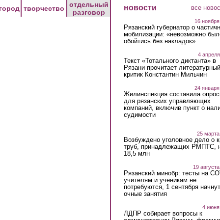
отдельный
новости
все ново
город
творчество
разговор
16 ноября
Рязанский губернатор о частич
мобилизации: «невозможно был
обойтись без накладок»
4 апреля
Текст «Тотального диктанта» в
Рязани прочитает литературны
критик Константин Мильчин
24 января
Жилинспекция составила опрос
для рязанских управляющих
компаний, включив пункт о нал
судимости
25 марта
Возбуждено уголовное дело о 
труб, принадлежащих РМПТС, 
18,5 млн
19 августа
Рязанский минобр: тесты на C
учителям и ученикам не
потребуются, 1 сентября начну
очные занятия
4 июня
ЛДПР собирает вопросы к