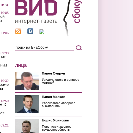
сти
 10:05
ной
о
 11:06
й
 09:33
ник
лица
ичии
Павел Супрун
Увидел логику в вопросе
 10:32
жителей
краже
на
Павел Малков
 13:50
Рассказал о «вопросе
OVID
выживания»
тся
Борис Ясинский
 09:21
Поручился за свою
трудоспособность