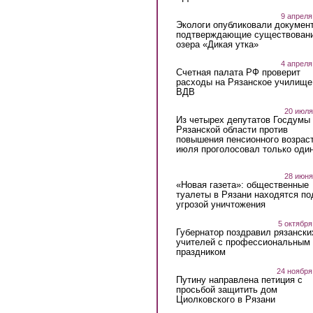
9 апреля
Экологи опубликовали докумен
подтверждающие существован
озера «Дикая утка»
4 апреля
Счетная палата РФ проверит
расходы на Рязанское училище
ВДВ
20 июля
Из четырех депутатов Госдумы 
Рязанской области против
повышения пенсионного возраст
июля проголосовал только оди
28 июня
«Новая газета»: общественные
туалеты в Рязани находятся по
угрозой уничтожения
5 октября
Губернатор поздравил рязански
учителей с профессиональным
праздником
24 ноября
Путину направлена петиция с
просьбой защитить дом
Циолковского в Рязани