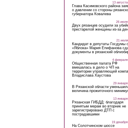
13 августа
Глава Касимовского района зая
о давлении со стороны рязанск
губернатора Ковалева
26 июля
Двух рязанцев осудили за убий
престарелой женщины из-за ден
21 июля
Кандидат в депутаты Госдумы 
«Яблока» Мария Епифанова сд
документы в рязанский облизби
4 февраля
Общественная палата РФ
вмешалась в дело о ЧП на
территории управляющей комп
Владислава Хаустова
29 января
В Рязанской области уменьшил
величина прожиточного миниму
13 января
Рязанская ГИБДД: благодаря
принятым мерам во вторник не
зарегистрировано ДТП с
пострадавшими
19 декабря
На Солотчинском шоссе