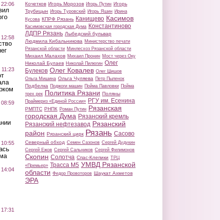
 22:06
Кочетков
Игорь Морозов
Игорь
Игорь Путин
вил
Трубицын
Игорь Туровский
Игорь Яшин
Ирина
ого
Касимов
Канищево
КПРФ Рязань
Кусова
Константиново
Касимовская городская Дума
ЛДПР Рязань
Лыбедский бульвар
 12:58
Людмила Кибальникова
Министерство печати
ство
Рязанской области
Минлесхоз Рязанской области
ег
Михаил Малахов
Михаил Пронин
Мост через Оку
Олег
Николай Булаев
Николай Пилюгин
 11:23
Олег Ковалев
Булеков
Олег Шишов
от
Ольга Чуляева
Ольга Мишина
Петр Пыленок
ала
Подбелка
Поджоги машин
Пойма Павловки
Пойма
рком
Политика Рязани
Поляны
трех рек
РГУ им. Есенина
Праймериз «Единой России»
 08:59
Рязанская
РМПТС
РНПК
Роман Путин
городская Дума
Рязанский кремль
ании
Рязанский
Рязанский нефтезавод
Рязань
район
Сасово
Рязанский цирк
Северный обход
 10:55
Семен Сазонов
Сергей Дудукин
ась
Сергей Ежов
Сергей Сальников
Сергей Филимонов
ма
Скопин
Солотча
Спас-Клепики
ТРЦ
УМВД Рязанской
Трасса М5
«Премьер»
 14:04
области
Шаукат Ахметов
Федор Провоторов
ЭРА
 17:31