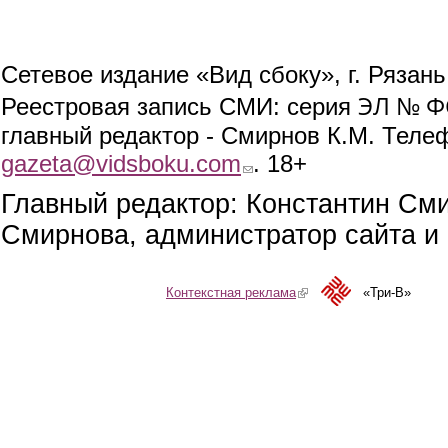
Сетевое издание «Вид сбоку», г. Рязан
ЭЛ № ФС
Реестровая запись СМИ: серия
главный редактор - Смирнов К.М. Телефо
gazeta@vidsboku.com
(link sends e-mail)
. 18+
Главный редактор: Константин См
Смирнова, администратор сайта и 
Контекстная реклама
(link is external)
«Три-В»