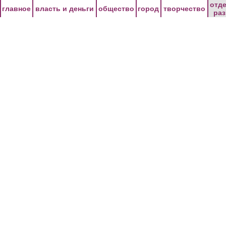
Перейти к основному содержанию
отд
главное
власть и деньги
общество
город
творчество
ра