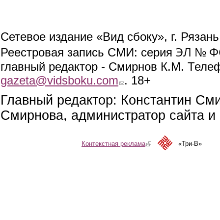
Сетевое издание «Вид сбоку», г. Рязан
ЭЛ № ФС
Реестровая запись СМИ: серия
главный редактор - Смирнов К.М. Телефо
gazeta@vidsboku.com
(link sends e-mail)
. 18+
Главный редактор: Константин См
Смирнова, администратор сайта и 
Контекстная реклама
(link is external)
«Три-В»