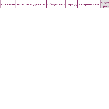
Перейти к основному содержанию
отд
главное
власть и деньги
общество
город
творчество
ра