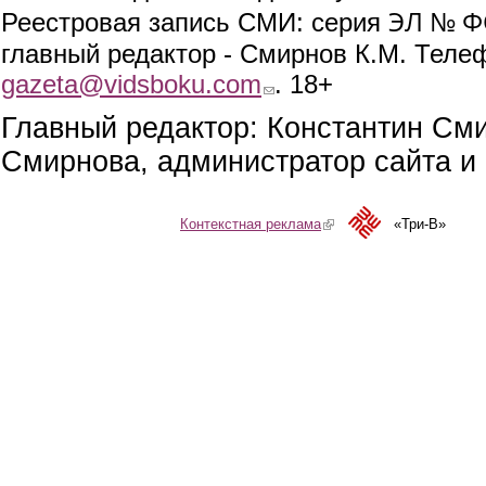
ЭЛ № ФС
Реестровая запись СМИ: серия
главный редактор - Смирнов К.М. Телефо
gazeta@vidsboku.com
(link sends e-mail)
. 18+
Главный редактор: Константин См
Смирнова, администратор сайта и 
Контекстная реклама
(link is external)
«Три-В»