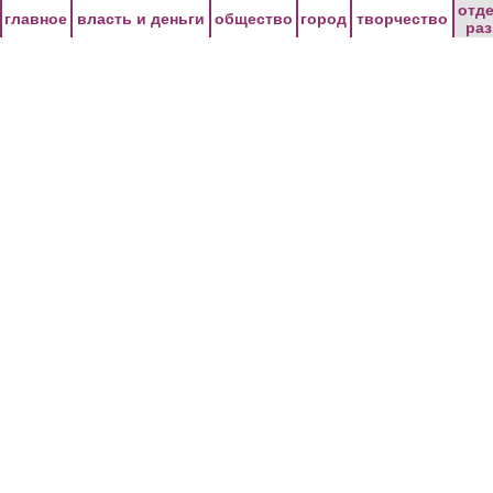
Перейти к основному содержанию
отд
главное
власть и деньги
общество
город
творчество
ра