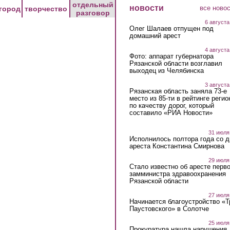
отдельный
новости
все ново
город
творчество
разговор
6 августа
Олег Шалаев отпущен под
домашний арест
4 августа
Фото: аппарат губернатора
Рязанской области возглавил
выходец из Челябинска
3 августа
Рязанская область заняла 73-е
место из 85-ти в рейтинге регио
по качеству дорог, который
составило «РИА Новости»
31 июля
Исполнилось полтора года со д
ареста Константина Смирнова
29 июля
Стало известно об аресте перво
замминистра здравоохранения
Рязанской области
27 июля
Начинается благоустройство «
Паустовского» в Солотче
25 июля
Прокуратура нашла нарушения