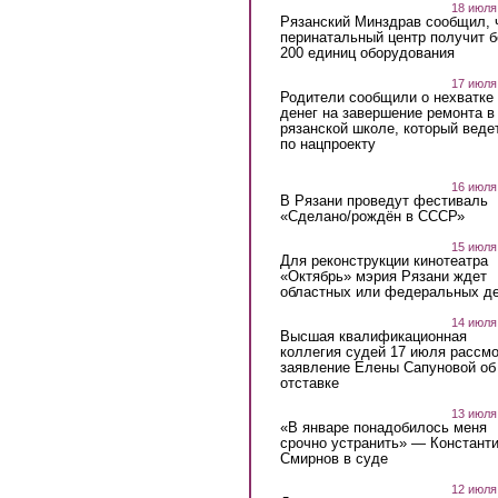
18 июля
Рязанский Минздрав сообщил, 
перинатальный центр получит 
200 единиц оборудования
17 июля
Родители сообщили о нехватке
денег на завершение ремонта в
рязанской школе, который веде
по нацпроекту
16 июля
В Рязани проведут фестиваль
«Сделано/рождён в СССР»
15 июля
Для реконструкции кинотеатра
«Октябрь» мэрия Рязани ждет
областных или федеральных де
14 июля
Высшая квалификационная
коллегия судей 17 июля рассмо
заявление Елены Сапуновой об
отставке
13 июля
«В январе понадобилось меня
срочно устранить» — Констант
Смирнов в суде
12 июля