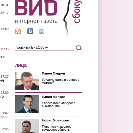
сти
 18:17
 18:59
 19:36
нов
лица
Павел Супрун
 17:37
Увидел логику в вопросе
ня
жителей
 23:09
го
Павел Малков
Рассказал о «вопросе
выживания»
 21:02
Тропы
Борис Ясинский
Поручился за свою
 23:45
трудоспособность