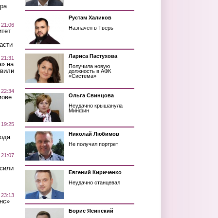
ра
Рустам Халиков
 21:06
Назначен в Тверь
итет
асти
Лариса Пастухова
 21:31
а» на
Получила новую
авили
должность в АФК
«Система»
 22:34
Ольга Свинцова
мове
Неудачно крышанула
Минфин
 19:25
Николай Любимов
вода
Не получил портрет
 21:07
осили
Евгений Кириченко
Неудачно станцевал
 23:13
нс»
Борис Ясинский