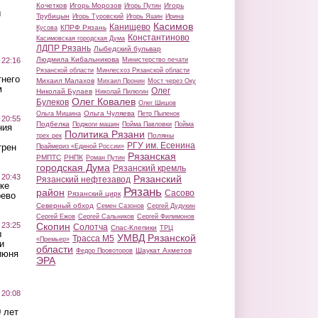
Кочетков
Игорь Морозов
Игорь
Игорь Путин
ы
Трубицын
Игорь Туровский
Игорь Яшин
Ирина
Касимов
Канищево
КПРФ Рязань
Кусова
Константиново
Касимовская городская Дума
ЛДПР Рязань
Лыбедский бульвар
Людмила Кибальникова
 22:16
Министерство печати
Рязанской области
Минлесхоз Рязанской области
тнего
Михаил Малахов
Михаил Пронин
Мост через Оку
м
Олег
Николай Булаев
Николай Пилюгин
Олег Ковалев
Булеков
Олег Шишов
Ольга Чуляева
Ольга Мишина
Петр Пыленок
 20:55
Подбелка
Поджоги машин
Пойма Павловки
Пойма
ния
Политика Рязани
Поляны
трех рек
РГУ им. Есенина
трен
Праймериз «Единой России»
Рязанская
РМПТС
РНПК
Роман Путин
городская Дума
Рязанский кремль
 20:43
Рязанский
Рязанский нефтезавод
ке
Рязань
район
Сасово
Рязанский цирк
оево
Северный обход
Семен Сазонов
Сергей Дудукин
Сергей Ежов
Сергей Сальников
Сергей Филимонов
 23:25
Скопин
Солотча
Спас-Клепики
ТРЦ
ы
УМВД Рязанской
Трасса М5
«Премьер»
и
области
Шаукат Ахметов
Федор Провоторов
июня
ЭРА
 20:08
 лет