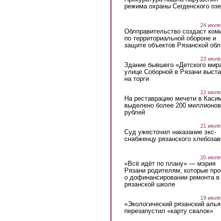
режима охраны Сегденского озе
24 июля
Облправительство создаст ком
по территориальной обороне и
защите объектов Рязанской обл
23 июля
Здание бывшего «Детского мир
улице Соборной в Рязани выст
на торги
22 июля
На реставрацию мечети в Каси
выделено более 200 миллионов
рублей
21 июля
Суд ужесточил наказание экс-
снабженцу рязанского хлебоза
20 июля
«Всё идёт по плану» — мэрия
Рязани родителям, которые пр
о дофинансировании ремонта в
рязанской школе
19 июля
«Экологический рязанский алья
перезапустил «карту свалок»