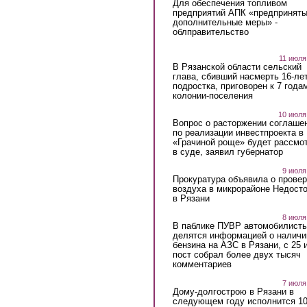
Для обеспечения топливом
предприятий АПК «предпринят
дополнительные меры» -
облправительство
11 июля
В Рязанской области сельский
глава, сбивший насмерть 16-ле
подростка, приговорен к 7 года
колонии-поселения
10 июля
Вопрос о расторжении соглаше
по реализации инвестпроекта в
«Грачиной роще» будет рассмо
в суде, заявил губернатор
9 июля
Прокуратура объявила о провер
воздуха в микрорайоне Недост
в Рязани
8 июля
В паблике ПУВР автомобилист
делятся информацией о наличи
бензина на АЗС в Рязани, с 25 
пост собрал более двух тысяч
комментариев
7 июля
Дому-долгострою в Рязани в
следующем году исполнится 10