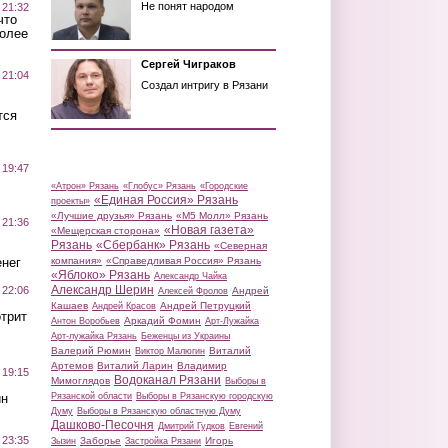
Не понят народом
 21:32
что
более
Сергей Чиграков
 21:04
Создал интригу в Рязани
тся
 19:47
«Атрон» Рязань
«Глобус» Рязань
«Городские
«Единая Россия» Рязань
проекты»
«Лучшие друзья» Рязань
«М5 Молл» Рязань
 21:36
«Новая газета»
«Мещерская сторона»
Рязань
«Сбербанк» Рязань
«Северная
нег
компания»
«Справедливая Россия» Рязань
«Яблоко» Рязань
Александр Чайка
Александр Шерин
 22:06
Андрей
Алексей Фролов
Кашаев
Андрей Петруцкий
Андрей Красов
трит
Аркадий Фомин
Антон Воробьев
Арт-Лужайка
Арт-лужайка Рязань
Беженцы из Украины
Валерий Рюмин
Виталий
Виктор Малюгин
Артемов
Виталий Ларин
Владимир
 19:15
Водоканал Рязани
Мимоглядов
Выборы в
ин
Рязанской области
Выборы в Рязанскую городскую
Думу
Выборы в Рязанскую областную Думу
Дашково-Песочня
Дмитрий Гудков
Евгений
 23:35
Заборье
Игорь
Зызин
Застройка Рязани