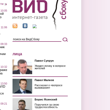
сти
 10:05
ной
о
 11:06
й
 09:33
ник
лица
ичии
Павел Супрун
Увидел логику в вопросе
 10:32
жителей
краже
на
Павел Малков
 13:50
Рассказал о «вопросе
OVID
выживания»
тся
Борис Ясинский
 09:21
Поручился за свою
трудоспособность