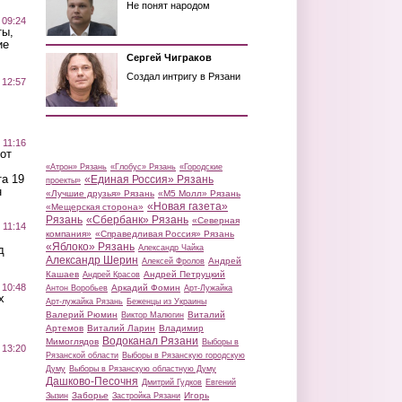
Не понят народом
 09:24
ты,
ие
Сергей Чиграков
Создал интригу в Рязани
 12:57
 11:16
от
«Атрон» Рязань
«Глобус» Рязань
«Городские
а 19
«Единая Россия» Рязань
проекты»
н
«Лучшие друзья» Рязань
«М5 Молл» Рязань
«Новая газета»
«Мещерская сторона»
Рязань
«Сбербанк» Рязань
«Северная
 11:14
компания»
«Справедливая Россия» Рязань
«Яблоко» Рязань
д
Александр Чайка
Александр Шерин
Андрей
Алексей Фролов
Кашаев
Андрей Петруцкий
Андрей Красов
 10:48
Аркадий Фомин
Антон Воробьев
Арт-Лужайка
х
Арт-лужайка Рязань
Беженцы из Украины
Валерий Рюмин
Виталий
Виктор Малюгин
Артемов
Виталий Ларин
Владимир
Водоканал Рязани
Мимоглядов
Выборы в
 13:20
Рязанской области
Выборы в Рязанскую городскую
Думу
Выборы в Рязанскую областную Думу
Дашково-Песочня
Дмитрий Гудков
Евгений
Заборье
Игорь
Зызин
Застройка Рязани