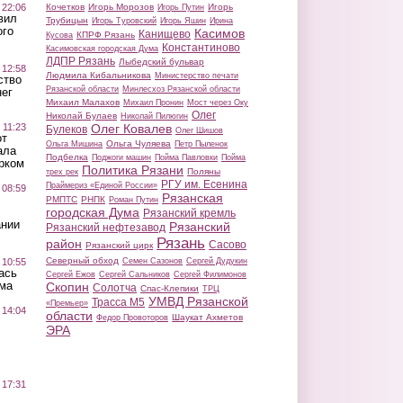
 22:06
Кочетков
Игорь Морозов
Игорь
Игорь Путин
вил
Трубицын
Игорь Туровский
Игорь Яшин
Ирина
ого
Касимов
Канищево
КПРФ Рязань
Кусова
Константиново
Касимовская городская Дума
ЛДПР Рязань
Лыбедский бульвар
 12:58
Людмила Кибальникова
Министерство печати
ство
Рязанской области
Минлесхоз Рязанской области
ег
Михаил Малахов
Михаил Пронин
Мост через Оку
Олег
Николай Булаев
Николай Пилюгин
 11:23
Олег Ковалев
Булеков
Олег Шишов
от
Ольга Чуляева
Ольга Мишина
Петр Пыленок
ала
Подбелка
Поджоги машин
Пойма Павловки
Пойма
рком
Политика Рязани
Поляны
трех рек
РГУ им. Есенина
Праймериз «Единой России»
 08:59
Рязанская
РМПТС
РНПК
Роман Путин
городская Дума
Рязанский кремль
ании
Рязанский
Рязанский нефтезавод
Рязань
район
Сасово
Рязанский цирк
Северный обход
 10:55
Семен Сазонов
Сергей Дудукин
ась
Сергей Ежов
Сергей Сальников
Сергей Филимонов
ма
Скопин
Солотча
Спас-Клепики
ТРЦ
УМВД Рязанской
Трасса М5
«Премьер»
 14:04
области
Шаукат Ахметов
Федор Провоторов
ЭРА
 17:31