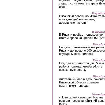
администрации Рязани, фракци
задаст их на отчете мэра в Дум
июня
18 декабря
Рязанский паблик во «ВКонтакт
проведет дебаты на тему
домашнего насилия
18 декабря
В Рязани пройдет «дискуссия» 
итогам пресс-конференции Пут
29 ноября
По делу о незаконной миграции
Рязани допрошено 600 свидете
осуждены пять человек
19 ноября
Суд дал администрации Рязанс
района полгода, чтобы убрать
незаконную свалку
18 ноября
Лиственный лес в двух районах
Рязанской области сделают
памятником природы
16 октября
«Новогодняя столица»: Рязань
решила провести «Зимний день
ВДВ»