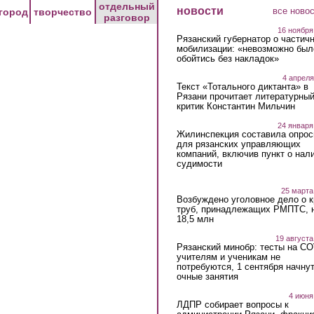
отдельный
новости
все ново
город
творчество
разговор
16 ноября
Рязанский губернатор о частич
мобилизации: «невозможно был
обойтись без накладок»
4 апреля
Текст «Тотального диктанта» в
Рязани прочитает литературны
критик Константин Мильчин
24 января
Жилинспекция составила опрос
для рязанских управляющих
компаний, включив пункт о нал
судимости
25 марта
Возбуждено уголовное дело о 
труб, принадлежащих РМПТС, 
18,5 млн
19 августа
Рязанский минобр: тесты на C
учителям и ученикам не
потребуются, 1 сентября начну
очные занятия
4 июня
ЛДПР собирает вопросы к