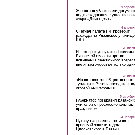
9 апреля
Экологи опубликовали докумен
подтверждающие существован
озера «Дикая утка»
4 апреля
Счетная палата РФ проверит
расходы на Рязанское училище
ВДВ
20 июля
Из четырех депутатов Госдумы 
Рязанской области против
повышения пенсионного возраст
июля проголосовал только оди
28 июня
«Новая газета»: общественные
туалеты в Рязани находятся по
угрозой уничтожения
5 октября
Губернатор поздравил рязански
учителей с профессиональным
праздником
24 ноября
Путину направлена петиция с
просьбой защитить дом
Циолковского в Рязани