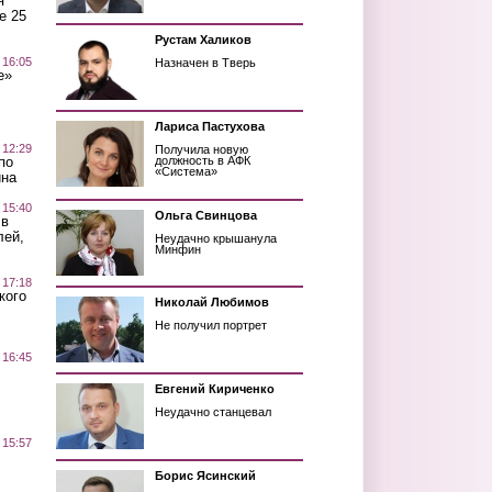
я
е 25
Рустам Халиков
 16:05
Назначен в Тверь
е»
Лариса Пастухова
 12:29
Получила новую
по
должность в АФК
«Система»
ина
 15:40
Ольга Свинцова
 в
лей,
Неудачно крышанула
Минфин
 17:18
кого
Николай Любимов
Не получил портрет
 16:45
Евгений Кириченко
Неудачно станцевал
 15:57
Борис Ясинский