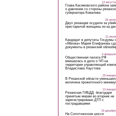
13 августа
Глава Касимовского района зая
о давлении со стороны рязанск
губернатора Ковалева
26 июля
Двух рязанцев осудили за убий
престарелой женщины из-за ден
21 июля
Кандидат в депутаты Госдумы 
«Яблока» Мария Епифанова сд
документы в рязанский облизби
4 февраля
Общественная палата РФ
вмешалась в дело о ЧП на
территории управляющей комп
Владислава Хаустова
29 января
В Рязанской области уменьшил
величина прожиточного миниму
13 января
Рязанская ГИБДД: благодаря
принятым мерам во вторник не
зарегистрировано ДТП с
пострадавшими
19 декабря
На Солотчинском шоссе